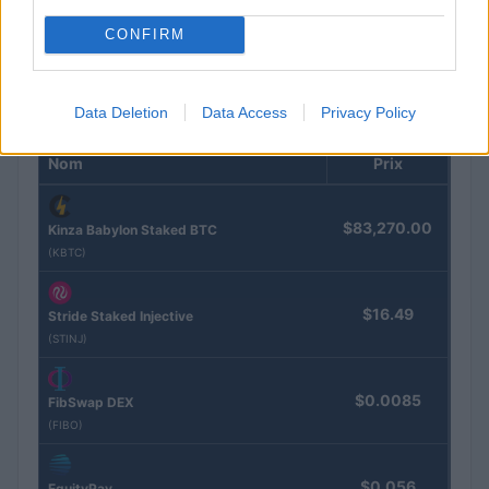
Juliette Bernard · 4 Août 2026
CONFIRM
Data Deletion
Data Access
Privacy Policy
COTATIONS CRYPTO
Nom
Prix
$83,270.00
Kinza Babylon Staked BTC
(KBTC)
$16.49
Stride Staked Injective
(STINJ)
$0.0085
FibSwap DEX
(FIBO)
$0.056
EquityPay