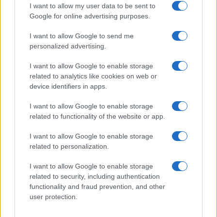
I want to allow my user data to be sent to
Google for online advertising purposes.
I want to allow Google to send me
Bourses européennes : l’impact des négociations sur le détroit
personalized advertising.
d’Ormuz
Thomas Lefevre · 6 Août 2026
I want to allow Google to enable storage
related to analytics like cookies on web or
NEWS
device identifiers in apps.
I want to allow Google to enable storage
related to functionality of the website or app.
I want to allow Google to enable storage
related to personalization.
I want to allow Google to enable storage
related to security, including authentication
functionality and fraud prevention, and other
user protection.
Brent chute de 8,46% : les matières premières corrigent