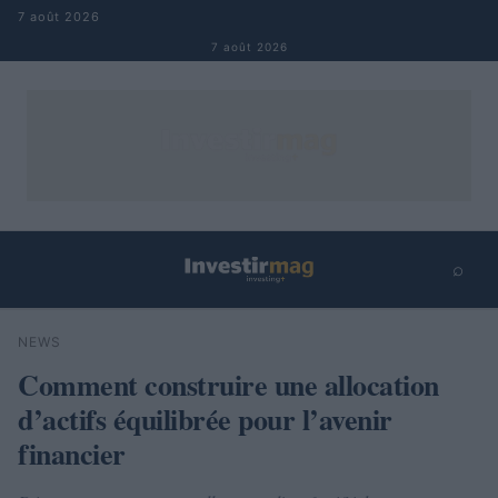
Aller au contenu
7 août 2026
7 août 2026
⌕
×
⌕
NEWS
Rechercher
Comment construire une allocation
d’actifs équilibrée pour l’avenir
financier