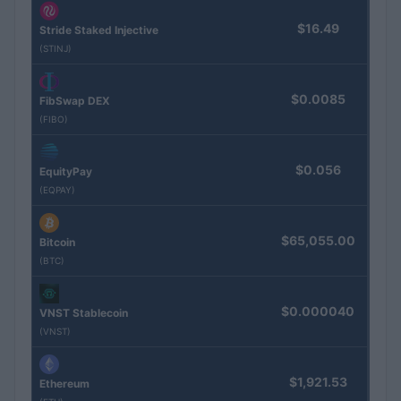
$16.49
Stride Staked Injective
(STINJ)
$0.0085
FibSwap DEX
(FIBO)
$0.056
EquityPay
(EQPAY)
$65,055.00
Bitcoin
(BTC)
$0.000040
VNST Stablecoin
(VNST)
$1,921.53
Ethereum