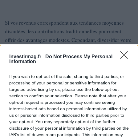
Si vos revenus correspondent aux tendances moyennes
discutées, les contributions traditionnelles pourraient
offrir des avantages modestes. Cependant, diversifier votre
portefeuille pour inclure à la fois des comptes Roth et
traditionnels peut apporter une flexibilité précieuse à la
Investirmag.fr -
Do Not Process My Personal
Information
retraite. Cette approche réduit le stress global lié aux
implications fiscales, vous permettant de vous concentrer
If you wish to opt-out of the sale, sharing to third parties, or
davantage sur la croissance de vos économies et l’atteinte
processing of your personal or sensitive information for
targeted advertising by us, please use the below opt-out
de vos objectifs financiers.
section to confirm your selection. Please note that after your
opt-out request is processed you may continue seeing
interest-based ads based on personal information utilized by
us or personal information disclosed to third parties prior to
AUTEUR
your opt-out. You may separately opt-out of the further
Staff
disclosure of your personal information by third parties on the
IAB’s list of downstream participants. This information may