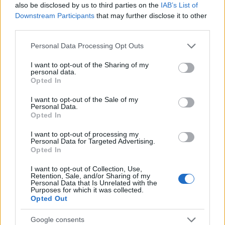
also be disclosed by us to third parties on the
IAB’s List of
Downstream Participants
that may further disclose it to other
third parties.
Please note that this website/app uses one or more Google
Personal Data Processing Opt Outs
services and may gather and store information including but
not limited to your visit or usage behaviour. You may click to
I want to opt-out of the Sharing of my
personal data.
grant or deny consent to Google and its third-party tags to
Opted In
use your data for below specified purposes in below Google
consent section.
I want to opt-out of the Sale of my
Personal Data.
Opted In
I want to opt-out of processing my
Personal Data for Targeted Advertising.
Opted In
I want to opt-out of Collection, Use,
Retention, Sale, and/or Sharing of my
Personal Data that Is Unrelated with the
Purposes for which it was collected.
Opted Out
Google consents