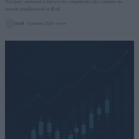
Naviguez aisément à travers les complexités des comptes de
retraite traditionnels et Roth.
Staff
·
3 octobre 2025
· 4 min