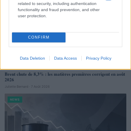
related to security, including authentication
functionality and fraud prevention, and other
user protection.
CONFIRM
Data Deletion
Data Access
Privacy Policy
Brent chute de 8,3% : les matières premières corrigent en août
2026
Juliette Bernard · 7 Août 2026
NEWS