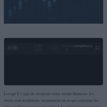
0:29 /
Ad
hub
Media
POWERED
1
/
4
3:19
BY
Lorsqu’il s’agit de sécuriser votre avenir financier, les
choix sont nombreux, notamment en ce qui concerne les
options d’épargne retraite. L’une des décisions majeures