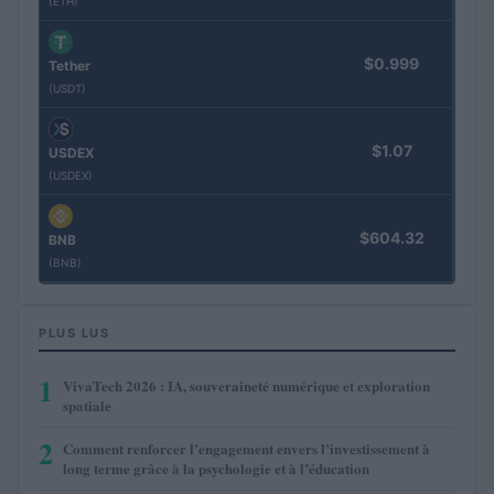
(ETH)
$0.999
Tether
(USDT)
$1.07
USDEX
(USDEX)
$604.32
BNB
(BNB)
PLUS LUS
1
VivaTech 2026 : IA, souveraineté numérique et exploration
spatiale
2
Comment renforcer l’engagement envers l’investissement à
long terme grâce à la psychologie et à l’éducation