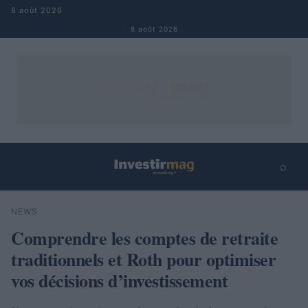
Aller au contenu
8 août 2026
8 août 2026
⌕
×
⌕
NEWS
Rechercher
Comprendre les comptes de retraite
traditionnels et Roth pour optimiser
vos décisions d’investissement