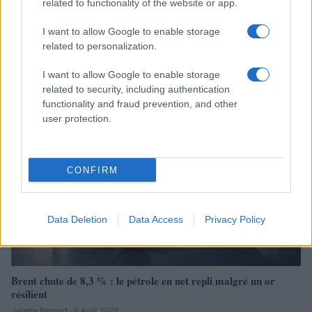
related to functionality of the website or app.
Brent chute de 8,3% : les matières premières corrigent en août
I want to allow Google to enable storage
2026
related to personalization.
Juliette Bernard · 7 Août 2026
I want to allow Google to enable storage
NEWS
related to security, including authentication
functionality and fraud prevention, and other
user protection.
CONFIRM
Data Deletion
Data Access
Privacy Policy
Brent chute de 8,3 % : le pétrole en net repli malgré un or
résilient
Juliette Bernard · 6 Août 2026