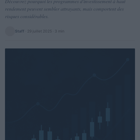
Découvrez pourquoi les programmes d'investissement à haut
rendement peuvent sembler attrayants, mais comportent des
risques considérables.
Staff
·
29 juillet 2025
· 3 min