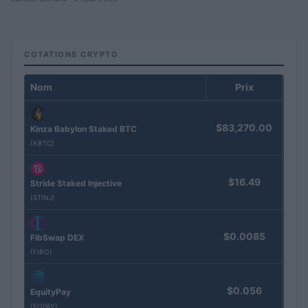
COTATIONS CRYPTO
Nom
Prix
$83,270.00
Kinza Babylon Staked BTC
(KBTC)
$16.49
Stride Staked Injective
(STINJ)
$0.0085
FibSwap DEX
(FIBO)
$0.056
EquityPay
(EQPAY)