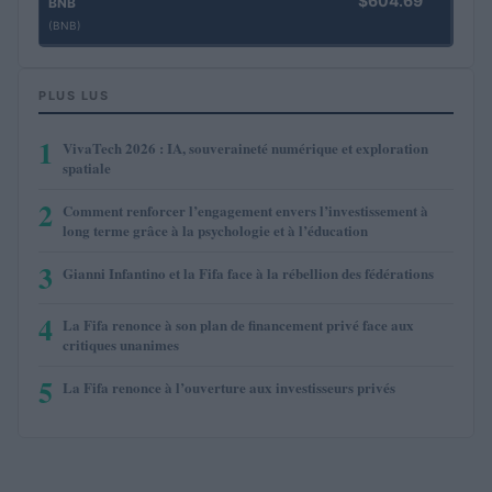
$604.69
BNB
(BNB)
PLUS LUS
1
VivaTech 2026 : IA, souveraineté numérique et exploration
spatiale
2
Comment renforcer l’engagement envers l’investissement à
long terme grâce à la psychologie et à l’éducation
3
Gianni Infantino et la Fifa face à la rébellion des fédérations
4
La Fifa renonce à son plan de financement privé face aux
critiques unanimes
5
La Fifa renonce à l’ouverture aux investisseurs privés