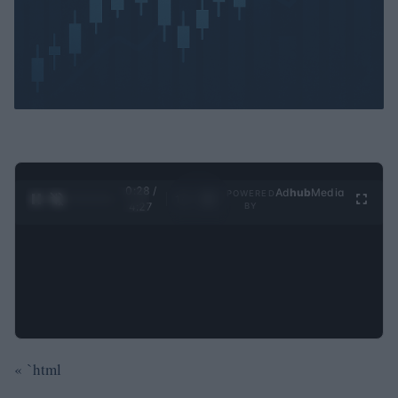
0:29 /
Ad
hub
Media
POWERED
1
/
4
4:27
BY
« `html