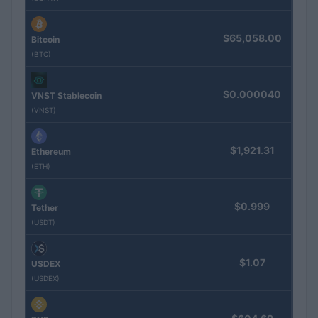
$65,058.00
Bitcoin
(BTC)
$0.000040
VNST Stablecoin
(VNST)
$1,921.31
Ethereum
(ETH)
$0.999
Tether
(USDT)
$1.07
USDEX
(USDEX)