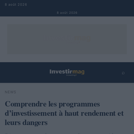
Aller au contenu
8 août 2026
8 août 2026
⌕
×
⌕
NEWS
Rechercher
Comprendre les programmes
d’investissement à haut rendement et
leurs dangers