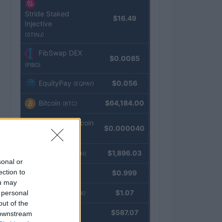
Stride Staked
$16.49
Injective
(STINJ)
FibSwap DEX
$0.0085
(FIBO)
EquityPay
$0.056
(EQPAY)
Bitcoin
$64,184.00
(BTC)
VNST Stablecoin
$0.000040
(VNST)
Ethereum
$1,896.03
(ETH)
sonal or
ection to
Tether
$0.999
(USDT)
ou may
USDEX
$1.07
 personal
(USDEX)
out of the
BNB
$587.07
 downstream
(BNB)