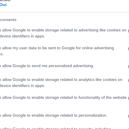
Out
ds de capital-investissement dans les 401(k) semble
le dans le secteur sait que** les modes du moment,
consents
êmement volatiles et risquées.
o allow Google to enable storage related to advertising like cookies on
evice identifiers in apps.
o allow my user data to be sent to Google for online advertising
s.
to allow Google to send me personalized advertising.
o allow Google to enable storage related to analytics like cookies on
evice identifiers in apps.
o allow Google to enable storage related to functionality of the website
o allow Google to enable storage related to personalization.
o allow Google to enable storage related to security, including