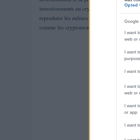
Opted 
investissements en cryptomonnaies et en fon
reproduire les mêmes risques. **Qui travail
Google 
comme les cryptomonnaies, peuvent être extr
I want t
web or d
I want t
purpose
I want 
I want t
web or d
I want t
or app.
I want t
I want t