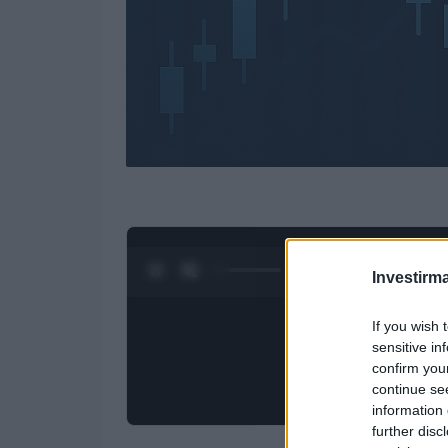
0:28 / 3:09
1
/
4
Investirma
If you wish 
sensitive in
confirm you
continue se
information 
further disc