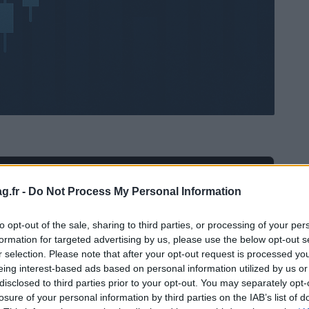
Ad
hub
Media
POWERED BY
g.fr -
Do Not Process My Personal Information
to opt-out of the sale, sharing to third parties, or processing of your per
formation for targeted advertising by us, please use the below opt-out s
r selection. Please note that after your opt-out request is processed y
eing interest-based ads based on personal information utilized by us or
disclosed to third parties prior to your opt-out. You may separately opt-
losure of your personal information by third parties on the IAB’s list of