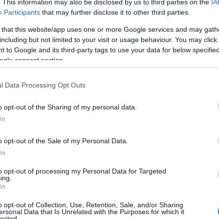
. This information may also be disclosed by us to third parties on the
IA
Participants
that may further disclose it to other third parties.
 that this website/app uses one or more Google services and may gath
président Trump soulève des questions cruciales
including but not limited to your visit or usage behaviour. You may click 
lternatifs dans les plans de retraite des États-Unis,
 to Google and its third-party tags to use your data for below specifi
s actifs tels que les crypto-monnaies et le capital-
ogle consent section.
er séduisante, mais elle mérite une réflexion
l Data Processing Opt Outs
nt** que la plupart des Américains devraient se
tionnels et moins risqués.
o opt-out of the Sharing of my personal data.
In
des crises passées
o opt-out of the Sale of my Personal Data.
In
observé comment les crises financières, et en
to opt-out of processing my Personal Data for Targeted
 les dangers des investissements spéculatifs. À cette
ing.
In
re face à des pertes significatives à cause de
t peu transparents. **Les leçons sont claires** : la
o opt-out of Collection, Use, Retention, Sale, and/or Sharing
ersonal Data that Is Unrelated with the Purposes for which it
tales. Aujourd’hui, l’idée de permettre des
lected.