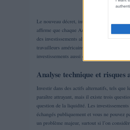
authenti
Le nouveau décret, intitulé « Democratizing 
affirme que chaque Américain se préparant po
des investissements alternatifs. Cependant, **
travailleurs américains n’a ni la connaissanc
investissements aussi complexes et risqués.
Analyse technique et risques 
Investir dans des actifs alternatifs, tels que
paraître attrayant, mais il existe trois quest
question de la liquidité. Les investissements 
échangés publiquement et vous ne pouvez pa
un problème majeur, surtout si l’on consid