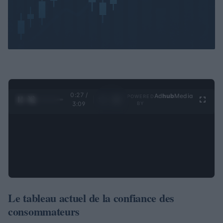
0:28 /
Ad
hub
Media
POWERED
1
/
4
3:09
BY
Le tableau actuel de la confiance des
consommateurs