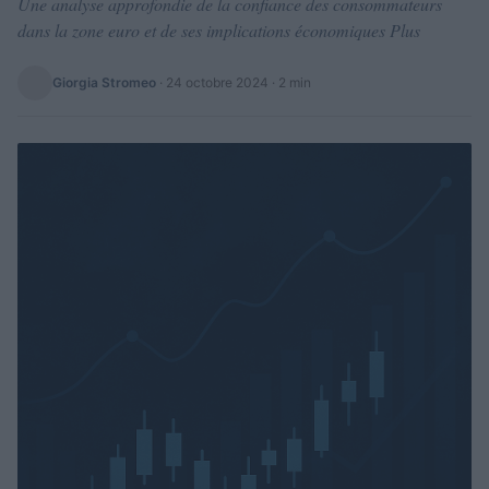
Une analyse approfondie de la confiance des consommateurs
dans la zone euro et de ses implications économiques Plus
Giorgia Stromeo
·
24 octobre 2024
· 2 min