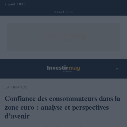
Aller au contenu
9 août 2026
9 août 2026
⌕
×
⌕
LA FINANCE
Rechercher
Confiance des consommateurs dans la
zone euro : analyse et perspectives
d’avenir