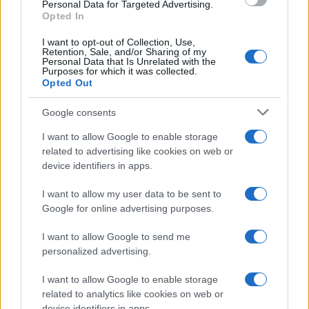
Personal Data for Targeted Advertising.
Opted In
I want to opt-out of Collection, Use,
Retention, Sale, and/or Sharing of my
Optimiser la gestion des risques avec un cadre structuré et
Personal Data that Is Unrelated with the
efficace
Purposes for which it was collected.
Opted Out
Camille Durand · 8 Août 2026
Google consents
I want to allow Google to enable storage
COTATIONS CRYPTO
related to advertising like cookies on web or
device identifiers in apps.
Nom
Prix
I want to allow my user data to be sent to
Google for online advertising purposes.
$83,270.00
Kinza Babylon Staked BTC
(KBTC)
I want to allow Google to send me
personalized advertising.
$16.49
Stride Staked Injective
I want to allow Google to enable storage
(STINJ)
related to analytics like cookies on web or
device identifiers in apps.