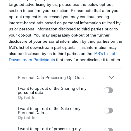
targeted advertising by us, please use the below opt-out
section to confirm your selection. Please note that after your
opt-out request is processed you may continue seeing
interest-based ads based on personal information utilized by
us or personal information disclosed to third parties prior to
your opt-out. You may separately opt-out of the further
disclosure of your personal information by third parties on the
IAB’s list of downstream participants. This information may
Alice Lhabouz : parcours d’une entrepreneuse dans la finance
also be disclosed by us to third parties on the
IAB’s List of
Downstream Participants
that may further disclose it to other
Thomas Lefevre · 8 Août 2026
third parties.
LA FINANCE
Please note that this website/app uses one or more Google
Personal Data Processing Opt Outs
services and may gather and store information including but
not limited to your visit or usage behaviour. You may click to
I want to opt-out of the Sharing of my
personal data.
grant or deny consent to Google and its third-party tags to
Opted In
use your data for below specified purposes in below Google
consent section.
I want to opt-out of the Sale of my
Personal Data.
Opted In
I want to opt-out of processing my