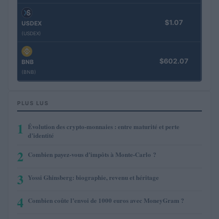
$1.07
USDEX
(USDEX)
$602.07
BNB
(BNB)
PLUS LUS
1
Évolution des crypto-monnaies : entre maturité et perte
d’identité
2
Combien payez-vous d’impôts à Monte-Carlo ?
3
Yossi Ghinsberg: biographie, revenu et héritage
4
Combien coûte l’envoi de 1000 euros avec MoneyGram ?