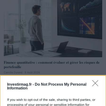
Finance quantitative : comment évaluer et gérer les risques de
portefeuille
Camille Durand · 9 Août 2026
LA FINANCE
Investirmag.fr -
Do Not Process My Personal
Information
If you wish to opt-out of the sale, sharing to third parties, or
processing of your personal or sensitive information for