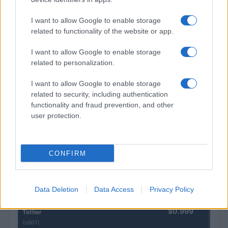
$0.0085
FibSwap DEX
I want to allow Google to enable storage
(FIBO)
related to functionality of the website or app.
$0.056
EquityPay
I want to allow Google to enable storage
related to personalization.
(EQPAY)
I want to allow Google to enable storage
$64,763.00
Bitcoin
related to security, including authentication
(BTC)
functionality and fraud prevention, and other
user protection.
$0.000040
VNST Stablecoin
(VNST)
CONFIRM
$1,913.22
Ethereum
(ETH)
Data Deletion
Data Access
Privacy Policy
$0.999
Tether
(USDT)