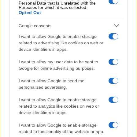
Personal Data that Is Unrelated with the
Purposes for which it was collected.
Opted Out
COTATIONS CRYPTO
Google consents
Nom
Prix
I want to allow Google to enable storage
related to advertising like cookies on web or
device identifiers in apps.
$83,270.00
Kinza Babylon Staked BTC
(KBTC)
I want to allow my user data to be sent to
Google for online advertising purposes.
$16.49
Stride Staked Injective
I want to allow Google to send me
(STINJ)
personalized advertising.
I want to allow Google to enable storage
$0.0085
FibSwap DEX
related to analytics like cookies on web or
(FIBO)
device identifiers in apps.
$0.056
I want to allow Google to enable storage
EquityPay
related to functionality of the website or app.
(EQPAY)