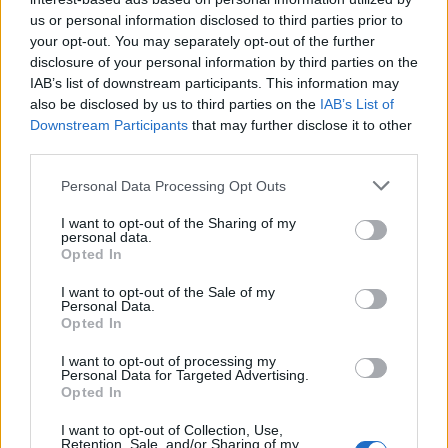
us or personal information disclosed to third parties prior to
Partage de données cryptos : la France s’engage avec 48 pays
your opt-out. You may separately opt-out of the further
disclosure of your personal information by third parties on the
Thomas Lefevre · 6 Août 2026
IAB’s list of downstream participants. This information may
also be disclosed by us to third parties on the
IAB’s List of
FISCO
Downstream Participants
that may further disclose it to other
third parties.
Please note that this website/app uses one or more Google
Personal Data Processing Opt Outs
services and may gather and store information including but
not limited to your visit or usage behaviour. You may click to
I want to opt-out of the Sharing of my
personal data.
grant or deny consent to Google and its third-party tags to
Opted In
use your data for below specified purposes in below Google
consent section.
I want to opt-out of the Sale of my
Personal Data.
Opted In
I want to opt-out of processing my
Personal Data for Targeted Advertising.
Yannick Neuder propose une taxe sur les fabricants de
Opted In
cigarettes pour protéger les forêts
I want to opt-out of Collection, Use,
Thomas Lefevre · 6 Août 2026
Retention, Sale, and/or Sharing of my