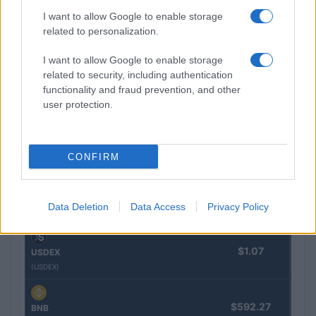
I want to allow Google to enable storage
$64,282.00
Bitcoin
related to personalization.
(BTC)
I want to allow Google to enable storage
related to security, including authentication
$0.000040
VNST Stablecoin
functionality and fraud prevention, and other
(VNST)
user protection.
$1,899.31
Ethereum
(ETH)
CONFIRM
$0.999
Tether
Data Deletion
Data Access
Privacy Policy
(USDT)
$1.07
USDEX
(USDEX)
$592.27
BNB