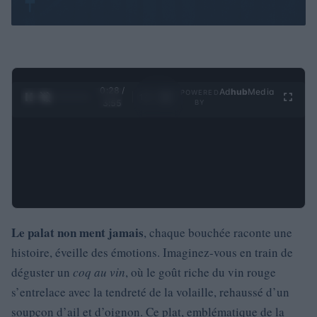
0:28 /
Ad
hub
Media
POWERED
1
/
4
3:55
BY
Le palat non ment jamais
, chaque bouchée raconte une
histoire, éveille des émotions. Imaginez-vous en train de
déguster un
coq au vin
, où le goût riche du vin rouge
s’entrelace avec la tendreté de la volaille, rehaussé d’un
soupçon d’ail et d’oignon. Ce plat, emblématique de la