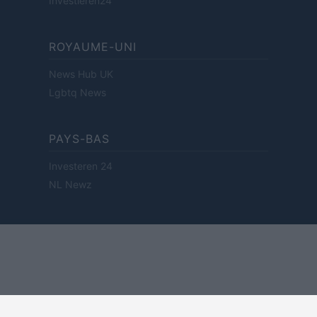
Investieren24
ROYAUME-UNI
News Hub UK
Lgbtq News
PAYS-BAS
Investeren 24
NL Newz