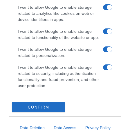
I want to allow Google to enable storage
related to analytics like cookies on web or
device identifiers in apps.
I want to allow Google to enable storage
related to functionality of the website or app.
I want to allow Google to enable storage
related to personalization.
Immobilier locatif : comment générer 80 000 € de revenus
I want to allow Google to enable storage
annuels en 10 ans
related to security, including authentication
Juliette Bernard · 9 Août 2026
functionality and fraud prevention, and other
user protection.
COTATIONS CRYPTO
CONFIRM
Nom
Prix
Data Deletion
Data Access
Privacy Policy