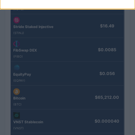
$83,270.00
Kinza Babylon Staked BTC
(KBTC)
$16.49
Stride Staked Injective
(STINJ)
$0.0085
FibSwap DEX
(FIBO)
$0.056
EquityPay
(EQPAY)
$65,212.00
Bitcoin
(BTC)
$0.000040
VNST Stablecoin
(VNST)