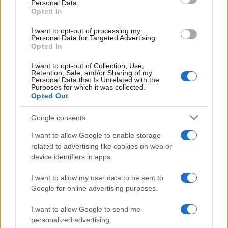
Personal Data.
Opted In
INVESTISSEMENTS
I want to opt-out of processing my
Personal Data for Targeted Advertising.
Opted In
I want to opt-out of Collection, Use,
Retention, Sale, and/or Sharing of my
Personal Data that Is Unrelated with the
Purposes for which it was collected.
Opted Out
Google consents
I want to allow Google to enable storage
related to advertising like cookies on web or
Pôles universitaires et immobilier : stratégies pour un
device identifiers in apps.
investissement locatif rentable
I want to allow my user data to be sent to
Camille Durand · 9 Août 2026
Google for online advertising purposes.
INVESTISSEMENTS
I want to allow Google to send me
personalized advertising.