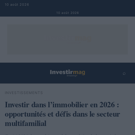
Aller au contenu
10 août 2026
10 août 2026
⌕
×
⌕
INVESTISSEMENTS
Rechercher
Investir dans l’immobilier en 2026 :
opportunités et défis dans le secteur
multifamilial