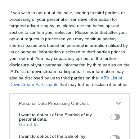
If you wish to opt-out of the sale, sharing to third parties, or
Continuez la lecture
processing of your personal or sensitive information for
targeted advertising by us, please use the below opt-out
section to confirm your selection. Please note that after your
INVESTISSEMENTS
opt-out request is processed you may continue seeing
interest-based ads based on personal information utilized by
us or personal information disclosed to third parties prior to
your opt-out. You may separately opt-out of the further
disclosure of your personal information by third parties on the
IAB’s list of downstream participants. This information may
also be disclosed by us to third parties on the
IAB’s List of
Downstream Participants
that may further disclose it to other
third parties.
Please note that this website/app uses one or more Google
Personal Data Processing Opt Outs
services and may gather and store information including but
not limited to your visit or usage behaviour. You may click to
I want to opt-out of the Sharing of my
personal data.
Indemnité carburant 2026 : qui peut encore en bénéficier avant
grant or deny consent to Google and its third-party tags to
Opted In
la fin du délai ?
use your data for below specified purposes in below Google
consent section.
Juliette Bernard · 10 Août 2026
I want to opt-out of the Sale of my