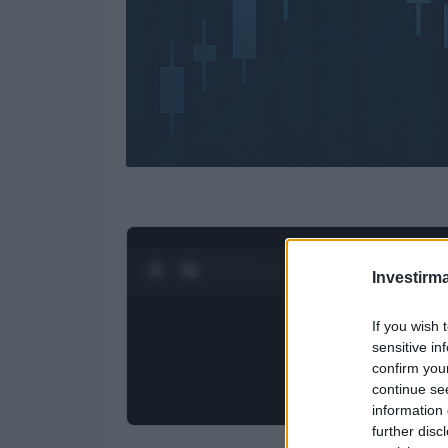
0:28 / 3:55
1
/
4
Investirma
If you wish 
sensitive in
confirm you
continue se
information 
further disc