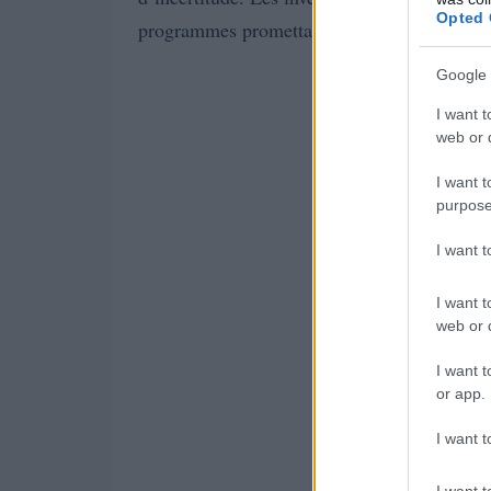
Opted 
programmes promettant des rendements rapi
Google 
I want t
web or d
I want t
purpose
I want 
I want t
web or d
I want t
or app.
I want t
I want t