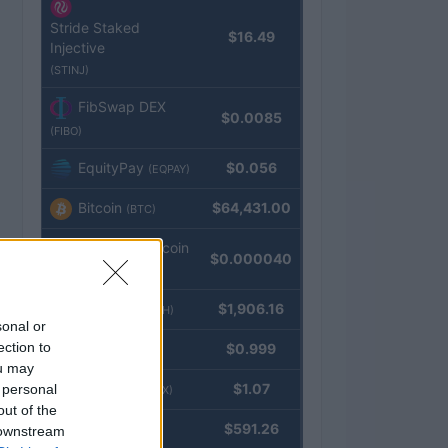
Stride Staked
$16.49
Injective
(STINJ)
FibSwap DEX
$0.0085
(FIBO)
EquityPay
$0.056
(EQPAY)
Bitcoin
$64,431.00
(BTC)
VNST Stablecoin
$0.000040
(VNST)
Ethereum
$1,906.16
(ETH)
sonal or
ection to
Tether
$0.999
(USDT)
ou may
USDEX
$1.07
 personal
(USDEX)
out of the
BNB
$591.26
 downstream
(BNB)