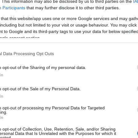
. This information may also be disclosed by us to third parties on the
IA
Participants
that may further disclose it to other third parties.
 that this website/app uses one or more Google services and may gath
grammes à haut rendement (HYIP) attirent souvent
including but not limited to your visit or usage behaviour. You may click 
ns rapides. Pourtant, avez-vous déjà pris le temps de
 to Google and its third-party tags to use your data for below specifi
elon des études menées par des experts financiers,
ogle consent section.
comme des systèmes de Ponzi, promettant des
l Data Processing Opt Outs
e la perspective de gains financiers soit séduisante, il
uve d’une vigilance accrue.
o opt-out of the Sharing of my personal data.
In
YIPs
o opt-out of the Sale of my Personal Data.
In
ai été témoin de l’évolution des programmes
to opt-out of processing my Personal Data for Targeted
rise financière de 2008. Cette crise a révélé la
ing.
In
où des produits d’investissement complexes ont entraîné
çus comme des opportunités, ont fleuri dans ce climat
o opt-out of Collection, Use, Retention, Sale, and/or Sharing
ersonal Data that Is Unrelated with the Purposes for which it
 compenser leurs pertes, se sont alors tournés vers ces
lected.