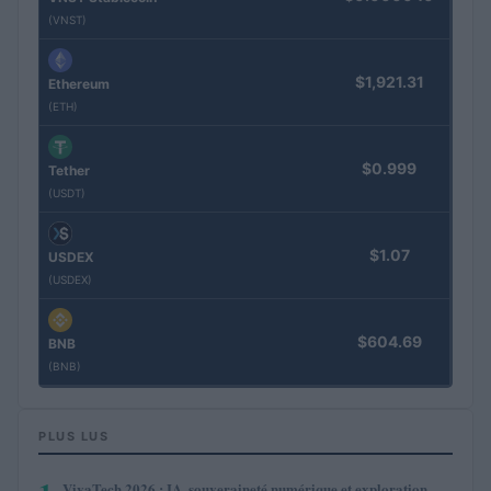
(VNST)
$1,921.31
Ethereum
(ETH)
$0.999
Tether
(USDT)
$1.07
USDEX
(USDEX)
$604.69
BNB
(BNB)
PLUS LUS
VivaTech 2026 : IA, souveraineté numérique et exploration