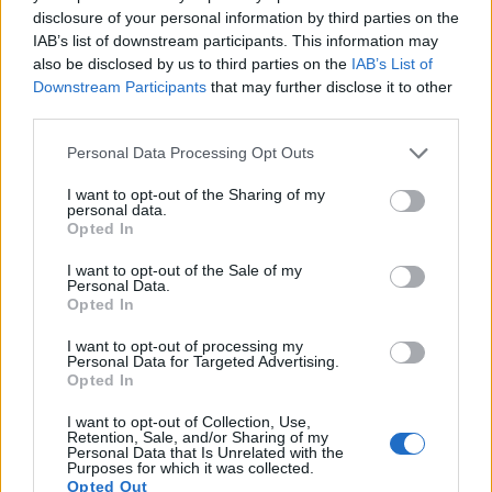
disclosure of your personal information by third parties on the
IAB’s list of downstream participants. This information may
also be disclosed by us to third parties on the
IAB’s List of
Downstream Participants
that may further disclose it to other
third parties.
Continuez la lecture
Please note that this website/app uses one or more Google
Personal Data Processing Opt Outs
services and may gather and store information including but
NEWS
not limited to your visit or usage behaviour. You may click to
I want to opt-out of the Sharing of my
personal data.
grant or deny consent to Google and its third-party tags to
Opted In
use your data for below specified purposes in below Google
consent section.
I want to opt-out of the Sale of my
Personal Data.
Opted In
I want to opt-out of processing my
Personal Data for Targeted Advertising.
Opted In
I want to opt-out of Collection, Use,
Retention, Sale, and/or Sharing of my
Personal Data that Is Unrelated with the
Purposes for which it was collected.
Opted Out