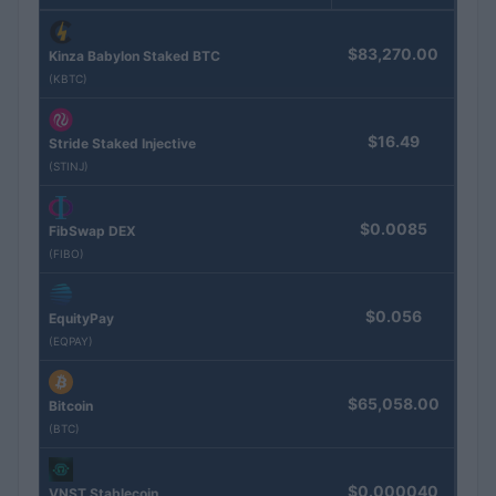
$83,270.00
Kinza Babylon Staked BTC
(KBTC)
$16.49
Stride Staked Injective
(STINJ)
$0.0085
FibSwap DEX
(FIBO)
$0.056
EquityPay
(EQPAY)
$65,058.00
Bitcoin
(BTC)
$0.000040
VNST Stablecoin