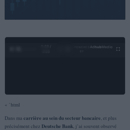
0:29 /
Ad
hub
Media
POWERED
1
/
4
3:55
BY
« `html
carrière au sein du secteur bancaire
Dans ma
, et plus
Deutsche Bank
précisément chez
, j’ai souvent observé