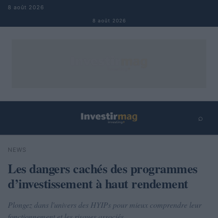
Aller au contenu
8 août 2026
8 août 2026
⌕
×
⌕
NEWS
Rechercher
Les dangers cachés des programmes
d’investissement à haut rendement
Plongez dans l'univers des HYIPs pour mieux comprendre leur
fonctionnement et les risques associés.