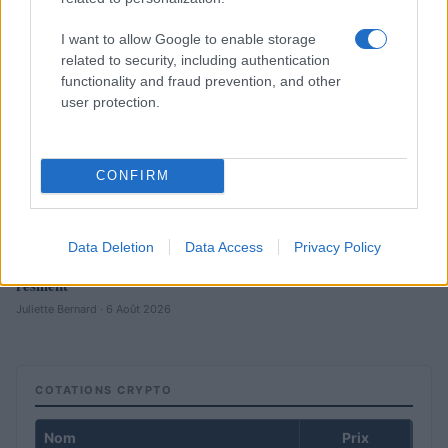
I want to allow Google to enable storage
related to security, including authentication
functionality and fraud prevention, and other
user protection.
CONFIRM
Data Deletion
Data Access
Privacy Policy
Brent chute de 8,3 % : le pétrole en net repli malgré un or
résilient
Juliette Bernard · 6 Août 2026
COTATIONS CRYPTO
Nom
Prix