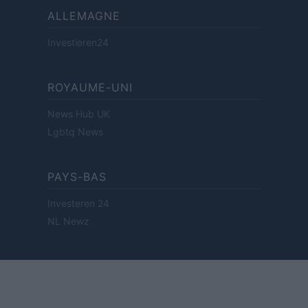
ALLEMAGNE
Investieren24
ROYAUME-UNI
News Hub UK
Lgbtq News
PAYS-BAS
Investeren 24
NL Newz