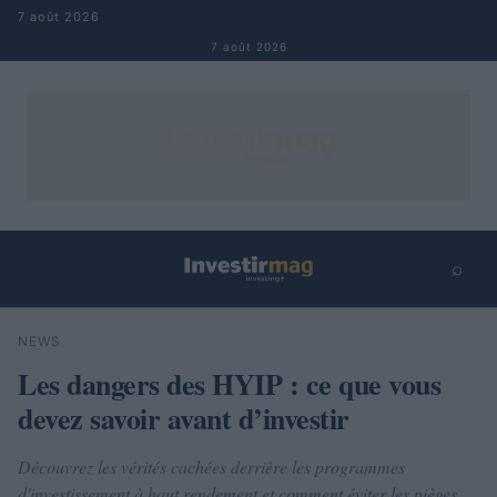
Aller au contenu
7 août 2026
7 août 2026
⌕
×
⌕
NEWS
Rechercher
Les dangers des HYIP : ce que vous
devez savoir avant d’investir
Découvrez les vérités cachées derrière les programmes
d'investissement à haut rendement et comment éviter les pièges.