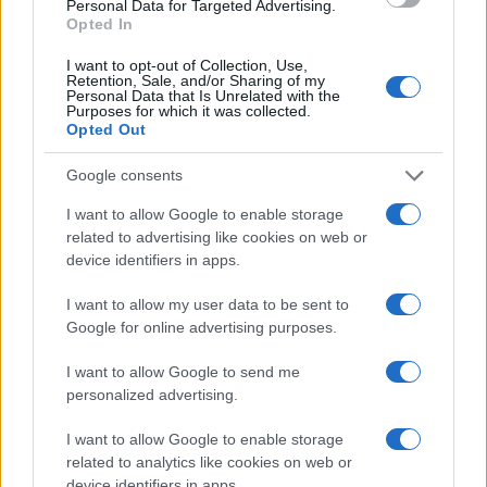
Personal Data for Targeted Advertising.
Opted In
I want to opt-out of Collection, Use,
Retention, Sale, and/or Sharing of my
Personal Data that Is Unrelated with the
Purposes for which it was collected.
Opted Out
Google consents
Bourses européennes : l’impact des négociations sur le détroit
d’Ormuz
I want to allow Google to enable storage
Thomas Lefevre · 6 Août 2026
related to advertising like cookies on web or
device identifiers in apps.
NEWS
I want to allow my user data to be sent to
Google for online advertising purposes.
I want to allow Google to send me
personalized advertising.
I want to allow Google to enable storage
related to analytics like cookies on web or
device identifiers in apps.