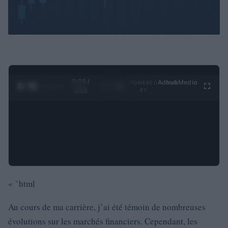
0:29 /
Ad
hub
Media
POWERED
1
/
4
3:55
BY
« `html
Au cours de ma carrière, j’ai été témoin de nombreuses
évolutions sur les marchés financiers. Cependant, les