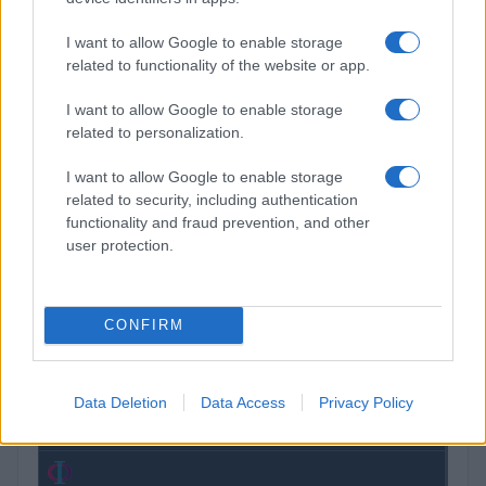
I want to allow Google to enable storage
related to functionality of the website or app.
Brent chute de 8,46% : les matières premières corrigent
I want to allow Google to enable storage
Juliette Bernard · 4 Août 2026
related to personalization.
I want to allow Google to enable storage
related to security, including authentication
COTATIONS CRYPTO
functionality and fraud prevention, and other
user protection.
Nom
Prix
$83,270.00
Kinza Babylon Staked BTC
CONFIRM
(KBTC)
Data Deletion
Data Access
Privacy Policy
$16.49
Stride Staked Injective
(STINJ)