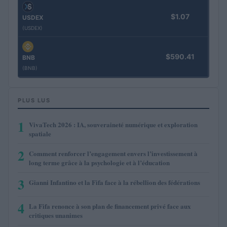
$1.07
USDEX
(USDEX)
$590.41
BNB
(BNB)
PLUS LUS
1
VivaTech 2026 : IA, souveraineté numérique et exploration
spatiale
2
Comment renforcer l’engagement envers l’investissement à
long terme grâce à la psychologie et à l’éducation
3
Gianni Infantino et la Fifa face à la rébellion des fédérations
4
La Fifa renonce à son plan de financement privé face aux
critiques unanimes