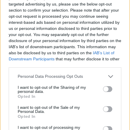
targeted advertising by us, please use the below opt-out
section to confirm your selection. Please note that after your
opt-out request is processed you may continue seeing
interest-based ads based on personal information utilized by
us or personal information disclosed to third parties prior to
your opt-out. You may separately opt-out of the further
disclosure of your personal information by third parties on the
IAB’s list of downstream participants. This information may
also be disclosed by us to third parties on the
IAB’s List of
Downstream Participants
that may further disclose it to other
third parties.
Brent chute de 8,3 % : le pétrole en net repli malgré un or
Please note that this website/app uses one or more Google
Personal Data Processing Opt Outs
résilient
services and may gather and store information including but
Juliette Bernard · 6 Août 2026
not limited to your visit or usage behaviour. You may click to
I want to opt-out of the Sharing of my
personal data.
grant or deny consent to Google and its third-party tags to
Opted In
NEWS
use your data for below specified purposes in below Google
consent section.
I want to opt-out of the Sale of my
Personal Data.
Opted In
I want to opt-out of processing my