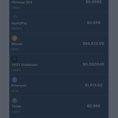
$0.0085
FibSwap DEX
(FIBO)
$0.056
EquityPay
(EQPAY)
$64,923.00
Bitcoin
(BTC)
$0.000040
VNST Stablecoin
(VNST)
$1,915.02
Ethereum
(ETH)
$0.999
Tether
(USDT)