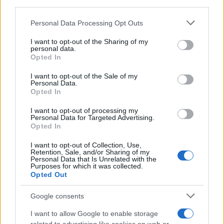
third parties.
Please note that this website/app uses one or more Google
Personal Data Processing Opt Outs
services and may gather and store information including but
not limited to your visit or usage behaviour. You may click to
I want to opt-out of the Sharing of my
personal data.
grant or deny consent to Google and its third-party tags to
Opted In
use your data for below specified purposes in below Google
consent section.
I want to opt-out of the Sale of my
Brent chute de 8,3% : les matières premières corrigent en août
Personal Data.
2026
Opted In
Juliette Bernard · 7 Août 2026
I want to opt-out of processing my
Personal Data for Targeted Advertising.
NEWS
Opted In
I want to opt-out of Collection, Use,
Retention, Sale, and/or Sharing of my
Personal Data that Is Unrelated with the
Purposes for which it was collected.
Opted Out
Google consents
I want to allow Google to enable storage