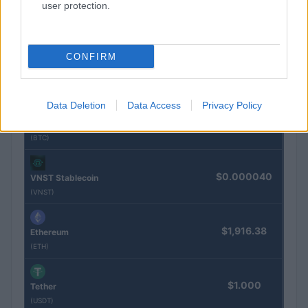
user protection.
$0.0085
FibSwap DEX
(FIBO)
CONFIRM
$0.056
EquityPay
(EQPAY)
Data Deletion
Data Access
Privacy Policy
$64,950.00
Bitcoin
(BTC)
$0.000040
VNST Stablecoin
(VNST)
$1,916.38
Ethereum
(ETH)
$1.000
Tether
(USDT)