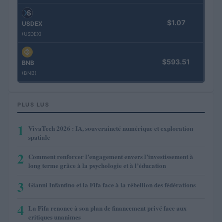
$1.07
USDEX
(USDEX)
$593.51
BNB
(BNB)
PLUS LUS
1
VivaTech 2026 : IA, souveraineté numérique et exploration
spatiale
2
Comment renforcer l’engagement envers l’investissement à
long terme grâce à la psychologie et à l’éducation
3
Gianni Infantino et la Fifa face à la rébellion des fédérations
4
La Fifa renonce à son plan de financement privé face aux
critiques unanimes