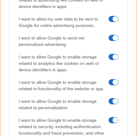
related to advertising like cookies on web or
device identifiers in apps.
I want to allow my user data to be sent to
Brent chute de 8,3 % : le pétrole en net repli malgré un or
Google for online advertising purposes.
résilient
Juliette Bernard · 6 Août 2026
I want to allow Google to send me
personalized advertising.
I want to allow Google to enable storage
COTATIONS CRYPTO
related to analytics like cookies on web or
device identifiers in apps.
Nom
Prix
I want to allow Google to enable storage
related to functionality of the website or app.
$83,270.00
Kinza Babylon Staked BTC
I want to allow Google to enable storage
(KBTC)
related to personalization.
$16.49
Stride Staked Injective
I want to allow Google to enable storage
(STINJ)
related to security, including authentication
functionality and fraud prevention, and other