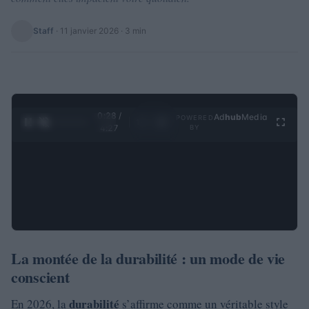
Staff
·
11 janvier 2026
· 3 min
0:28 /
Ad
hub
Media
POWERED
1
/
4
4:27
BY
La montée de la durabilité : un mode de vie
conscient
durabilité
En 2026, la
s’affirme comme un véritable style