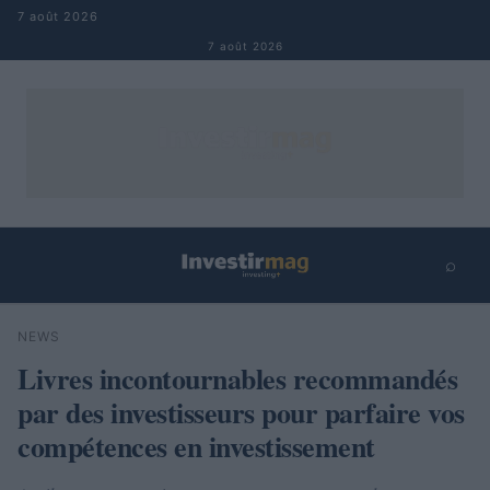
Aller au contenu
7 août 2026
7 août 2026
⌕
×
⌕
NEWS
Rechercher
Livres incontournables recommandés
par des investisseurs pour parfaire vos
compétences en investissement