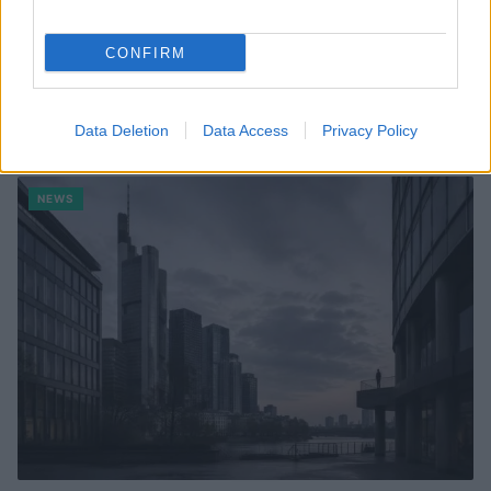
CONFIRM
Brent chute de 8,3 % : le pétrole en net repli malgré un or
résilient
Data Deletion
Data Access
Privacy Policy
Juliette Bernard · 6 Août 2026
NEWS