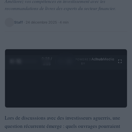
Améliorez vos compétences en investissement avec les
recommandations de livres des experts du secteur financier.
Staff
·
24 décembre 2025
· 4 min
0:29 /
Ad
hub
Media
POWERED
1
/
4
3:55
BY
Lors de discussions avec des investisseurs aguerris, une
question récurrente émerge : quels ouvrages pourraient