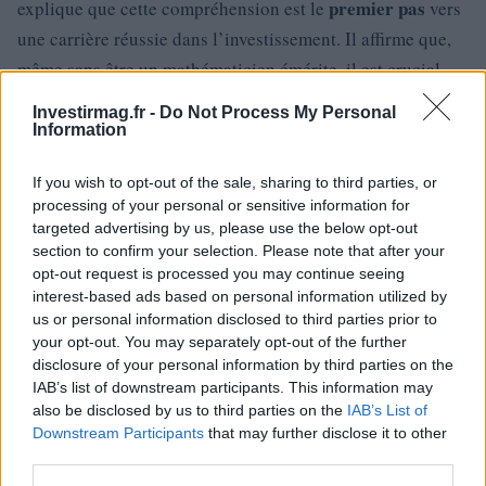
premier pas
explique que cette compréhension est le
vers
une carrière réussie dans l’investissement. Il affirme que,
même sans être un mathématicien émérite, il est crucial
concepts mathématiques
d’appréhender les
pour naviguer
Investirmag.fr -
Do Not Process My Personal
efficacement dans le monde financier.0
Information
If you wish to opt-out of the sale, sharing to third parties, or
processing of your personal or sensitive information for
AUTEUR
targeted advertising by us, please use the below opt-out
Staff
section to confirm your selection. Please note that after your
opt-out request is processed you may continue seeing
interest-based ads based on personal information utilized by
us or personal information disclosed to third parties prior to
your opt-out. You may separately opt-out of the further
disclosure of your personal information by third parties on the
IAB’s list of downstream participants. This information may
also be disclosed by us to third parties on the
IAB’s List of
Downstream Participants
that may further disclose it to other
third parties.