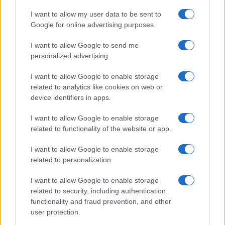
I want to allow my user data to be sent to
Google for online advertising purposes.
I want to allow Google to send me
personalized advertising.
I want to allow Google to enable storage
related to analytics like cookies on web or
Brent chute de 8,3% : les matières premières corrigent en août
2026
device identifiers in apps.
Juliette Bernard · 7 Août 2026
I want to allow Google to enable storage
related to functionality of the website or app.
NEWS
I want to allow Google to enable storage
related to personalization.
I want to allow Google to enable storage
related to security, including authentication
functionality and fraud prevention, and other
user protection.