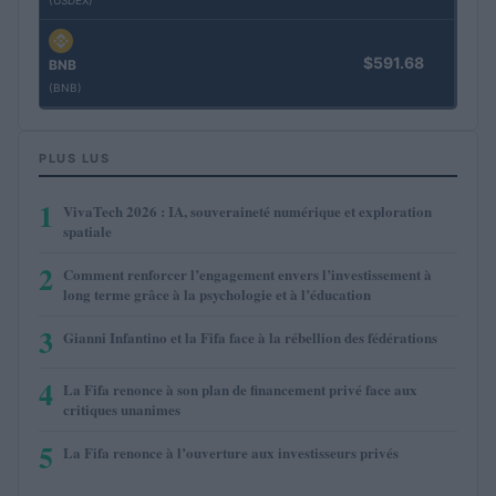
(USDEX)
$591.68
BNB
(BNB)
PLUS LUS
1
VivaTech 2026 : IA, souveraineté numérique et exploration
spatiale
2
Comment renforcer l’engagement envers l’investissement à
long terme grâce à la psychologie et à l’éducation
3
Gianni Infantino et la Fifa face à la rébellion des fédérations
4
La Fifa renonce à son plan de financement privé face aux
critiques unanimes
5
La Fifa renonce à l’ouverture aux investisseurs privés