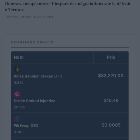
Bourses européennes : l’impact des négociations sur le détroit
d’Ormuz
Thomas Lefevre · 6 Août 2026
COTATIONS CRYPTO
Nom
Prix
$83,270.00
Kinza Babylon Staked BTC
(KBTC)
$16.49
Stride Staked Injective
(STINJ)
$0.0085
FibSwap DEX
(FIBO)