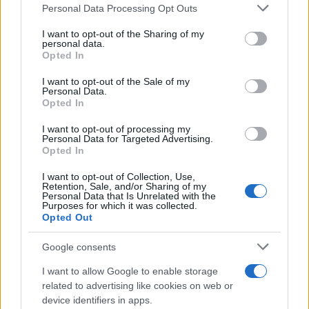
Please note that this website/app uses one or more Google
Personal Data Processing Opt Outs
services and may gather and store information including but
not limited to your visit or usage behaviour. You may click to
I want to opt-out of the Sharing of my
personal data.
grant or deny consent to Google and its third-party tags to
Opted In
use your data for below specified purposes in below Google
consent section.
I want to opt-out of the Sale of my
Personal Data.
Opted In
I want to opt-out of processing my
Personal Data for Targeted Advertising.
Opted In
I want to opt-out of Collection, Use,
Retention, Sale, and/or Sharing of my
Personal Data that Is Unrelated with the
Continuez la lecture
Purposes for which it was collected.
Opted Out
NEWS
Google consents
I want to allow Google to enable storage
related to advertising like cookies on web or
device identifiers in apps.