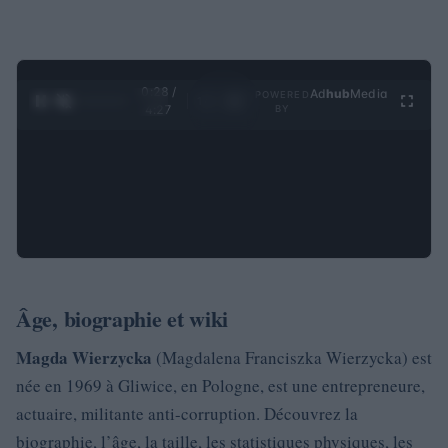
0:29 /
Ad
hub
Media
POWERED
1
/
4
4:27
BY
Âge, biographie et wiki
Magda Wierzycka
(Magdalena Franciszka Wierzycka) est
née en 1969 à Gliwice, en Pologne, est une entrepreneure,
actuaire, militante anti-corruption. Découvrez la
biographie, l’âge, la taille, les statistiques physiques, les