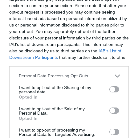
elle a négocié la vente d’African Harvest Fund Managers
section to confirm your selection. Please note that after your
de Metallon Corporation, une société de gestion d’actifs
opt-out request is processed you may continue seeing
interest-based ads based on personal information utilized by
de 18 milliards de rands, à Cadiz Asset Management. du
us or personal information disclosed to third parties prior to
reste du groupe, qui a abouti à la création de Sygnia Asset
your opt-out. You may separately opt-out of the further
Management, une société de technologie financière.
disclosure of your personal information by third parties on the
IAB’s list of downstream participants. This information may
Wierzycka est devenue PDG de la société en 2006. En une
also be disclosed by us to third parties on the
IAB’s List of
décennie, elle a fait passer les actifs de la société de 2
Downstream Participants
that may further disclose it to other
milliards de rands à 162 milliards de rands, ce qui a permis
third parties.
à Sygnia de devenir la deuxième plus grande société de
Please note that this website/app uses one or more Google
Personal Data Processing Opt Outs
multigestion du pays. Le 14 octobre 2015, Sygnia est cotée
services and may gather and store information including but
not limited to your visit or usage behaviour. You may click to
I want to opt-out of the Sharing of my
à la bourse de Johannesburg. Wierzycka siège au Conseil
personal data.
grant or deny consent to Google and its third-party tags to
Opted In
consultatif pour l’Afrique du Center for African Studies de
use your data for below specified purposes in below Google
l’Université Harvard.
consent section.
I want to opt-out of the Sale of my
Personal Data.
Opted In
1969
I want to opt-out of processing my
Personal Data for Targeted Advertising.
Magdalena Franciszka « Magda » Wierzycka (née en