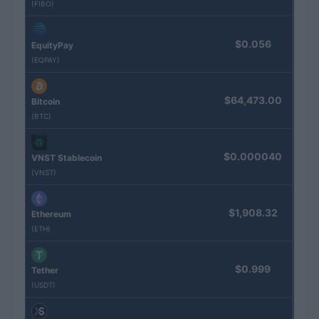
(FIBO)
$0.056
EquityPay
(EQPAY)
$64,473.00
Bitcoin
(BTC)
$0.000040
VNST Stablecoin
(VNST)
$1,908.32
Ethereum
(ETH)
$0.999
Tether
(USDT)