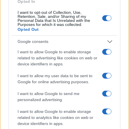
Opted In
1969 à Gliwice, Pologne) est une femme d’affaires
I want to opt-out of Collection, Use,
milliardaire sud-africaine. Elle est co-fondatrice et PDG de
Retention, Sale, and/or Sharing of my
Personal Data that Is Unrelated with the
Sygnia Ltd, une société de services financiers. Elle est la
Purposes for which it was collected.
femme la plus riche d’Afrique du Sud et est également
Opted Out
connue pour son activisme anti-corruption.
Google consents
I want to allow Google to enable storage
related to advertising like cookies on web or
device identifiers in apps.
AUTEUR
Giorgia Stromeo
I want to allow my user data to be sent to
Google for online advertising purposes.
I want to allow Google to send me
personalized advertising.
I want to allow Google to enable storage
related to analytics like cookies on web or
device identifiers in apps.