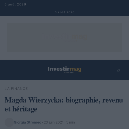
Aller au contenu
6 août 2026
6 août 2026
⌕
×
⌕
LA FINANCE
Rechercher
Magda Wierzycka: biographie, revenu
et héritage
Giorgia Stromeo
·
20 juin 2021
· 5 min