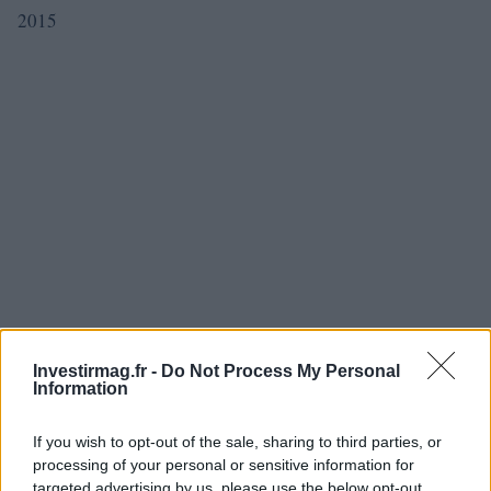
2015
Investirmag.fr -
Do Not Process My Personal
Information
Après son passage chez Coronation, Wierzycka est
If you wish to opt-out of the sale, sharing to third parties, or
processing of your personal or sensitive information for
devenue PDG d’African Harvest Group en 2003. En 2006,
targeted advertising by us, please use the below opt-out