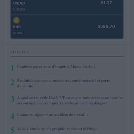
$1.07
USDEX
(USDEX)
$590.70
BNB
(BNB)
PLUS LUS
1
Combien payez-vous d’impôts à Monte-Carlo ?
2
Évolution des crypto-monnaies : entre maturité et perte
d’identité
3
A quoi sert le code IBAN ? Tout ce que vous devez savoir sur les
acronymes, les exemples, la vérification et les dangers
4
Comment signaler un accident du travail ?
5
Yossi Ghinsberg: biographie, revenu et héritage