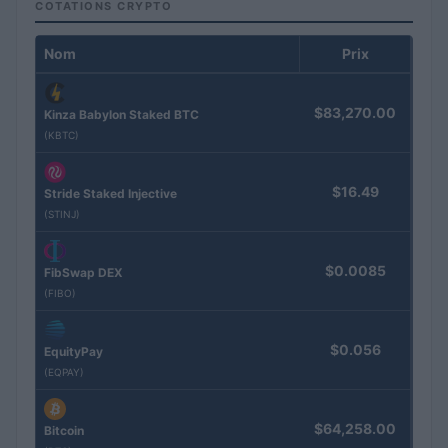
COTATIONS CRYPTO
Nom
Prix
$83,270.00
Kinza Babylon Staked BTC
(KBTC)
$16.49
Stride Staked Injective
(STINJ)
$0.0085
FibSwap DEX
(FIBO)
$0.056
EquityPay
(EQPAY)
$64,258.00
Bitcoin