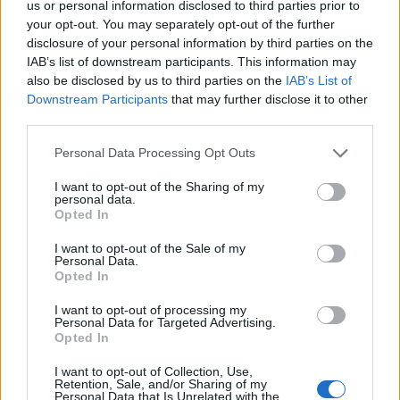
us or personal information disclosed to third parties prior to
your opt-out. You may separately opt-out of the further
disclosure of your personal information by third parties on the
IAB’s list of downstream participants. This information may
also be disclosed by us to third parties on the
IAB’s List of
Downstream Participants
that may further disclose it to other
third parties.
Please note that this website/app uses one or more Google
Personal Data Processing Opt Outs
Continuez la lecture
services and may gather and store information including but
not limited to your visit or usage behaviour. You may click to
I want to opt-out of the Sharing of my
personal data.
grant or deny consent to Google and its third-party tags to
NEWS
Opted In
use your data for below specified purposes in below Google
consent section.
I want to opt-out of the Sale of my
Personal Data.
Opted In
I want to opt-out of processing my
Personal Data for Targeted Advertising.
Opted In
I want to opt-out of Collection, Use,
Retention, Sale, and/or Sharing of my
Personal Data that Is Unrelated with the