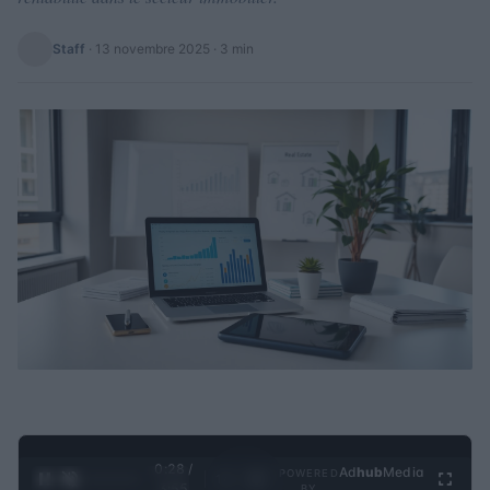
Staff
·
13 novembre 2025
· 3 min
0:29 /
Ad
hub
Media
POWERED
1
/
4
3:55
BY