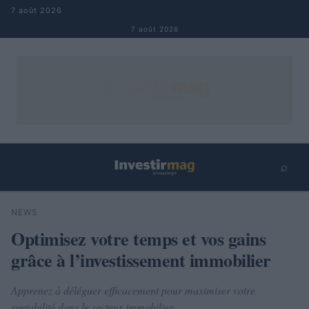
Aller au contenu
7 août 2026
7 août 2026
⌕
×
⌕
NEWS
Rechercher
Optimisez votre temps et vos gains
grâce à l’investissement immobilier
Apprenez à déléguer efficacement pour maximiser votre
rentabilité dans le secteur immobilier.