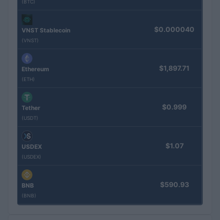
(BTC)
$0.000040
VNST Stablecoin
(VNST)
$1,897.71
Ethereum
(ETH)
$0.999
Tether
(USDT)
$1.07
USDEX
(USDEX)
$590.93
BNB
(BNB)