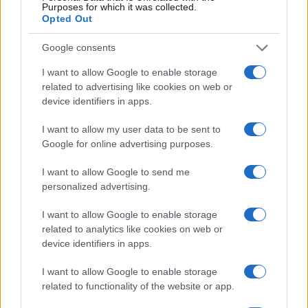
Purposes for which it was collected.
Opted Out
Brent chute de 8,3 % : le pétrole en net repli malgré un or
Google consents
résilient
I want to allow Google to enable storage
Juliette Bernard · 6 Août 2026
related to advertising like cookies on web or
device identifiers in apps.
NEWS
I want to allow my user data to be sent to
Google for online advertising purposes.
I want to allow Google to send me
personalized advertising.
I want to allow Google to enable storage
related to analytics like cookies on web or
device identifiers in apps.
I want to allow Google to enable storage
related to functionality of the website or app.
Bourses européennes : l’impact des négociations sur le détroit