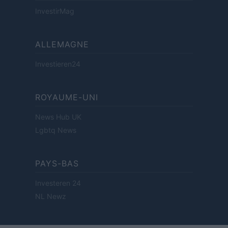
InvestirMag
ALLEMAGNE
Investieren24
ROYAUME-UNI
News Hub UK
Lgbtq News
PAYS-BAS
Investeren 24
NL Newz