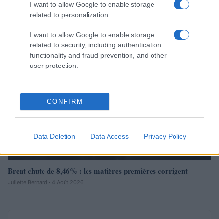
d’Ormuz
I want to allow Google to enable storage
Thomas Lefevre · 6 Août 2026
related to personalization.
I want to allow Google to enable storage
NEWS
related to security, including authentication
functionality and fraud prevention, and other
user protection.
CONFIRM
Data Deletion
Data Access
Privacy Policy
Brent chute de 8,46% : les matières premières corrigent
Juliette Bernard · 4 Août 2026