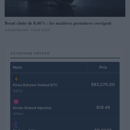
Brent chute de 8,46% : les matières premières corrigent
Juliette Bernard · 4 Août 2026
COTATIONS CRYPTO
Nom
Prix
$83,270.00
Kinza Babylon Staked BTC
(KBTC)
$16.49
Stride Staked Injective
(STINJ)