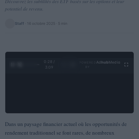
Découvrez les subtilités des ETF basés sur les options et leur
potentiel de revenu.
Staff
·
16 octobre 2025
· 5 min
0:29 /
Ad
hub
Media
POWERED
1
/
4
3:09
BY
Dans un paysage financier actuel où les opportunités de
rendement traditionnel se font rares, de nombreux