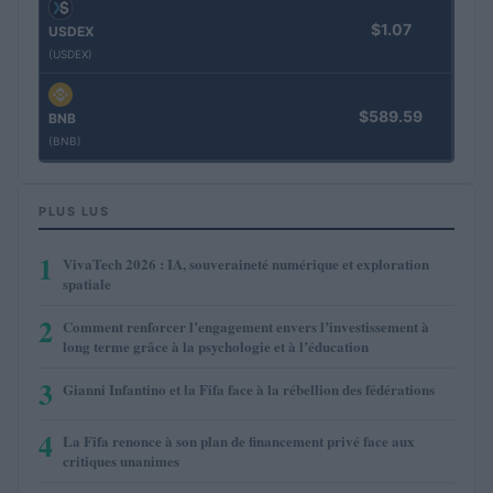
$1.07
USDEX
(USDEX)
$589.59
BNB
(BNB)
PLUS LUS
1
VivaTech 2026 : IA, souveraineté numérique et exploration
spatiale
2
Comment renforcer l’engagement envers l’investissement à
long terme grâce à la psychologie et à l’éducation
3
Gianni Infantino et la Fifa face à la rébellion des fédérations
4
La Fifa renonce à son plan de financement privé face aux
critiques unanimes