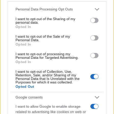
Please note that this website/app uses one or more Google
Personal Data Processing Opt Outs
services and may gather and store information including but
not limited to your visit or usage behaviour. You may click to
I want to opt-out of the Sharing of my
personal data.
grant or deny consent to Google and its third-party tags to
Opted In
use your data for below specified purposes in below Google
consent section.
I want to opt-out of the Sale of my
Personal Data.
Opted In
I want to opt-out of processing my
Personal Data for Targeted Advertising.
Opted In
I want to opt-out of Collection, Use,
Retention, Sale, and/or Sharing of my
Personal Data that Is Unrelated with the
Purposes for which it was collected.
Opted Out
Continuez la lecture
Google consents
NEWS
I want to allow Google to enable storage
related to advertising like cookies on web or