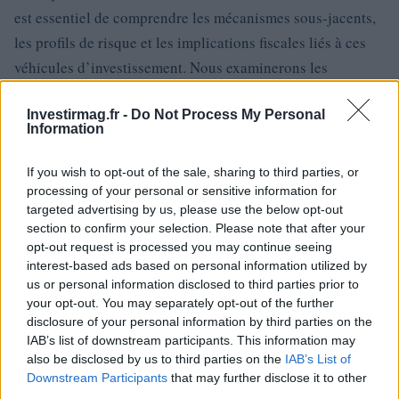
est essentiel de comprendre les mécanismes sous-jacents,
les profils de risque et les implications fiscales liés à ces
véhicules d’investissement. Nous examinerons les
stratégies mises en œuvre par les ETF NEO et YieldMax,
Investirmag.fr -
Do Not Process My Personal
analyserons leurs principales offres et évaluerons leurs
Information
performances afin de fournir une clarté aux investisseurs
axés sur les revenus.0
If you wish to opt-out of the sale, sharing to third parties, or
processing of your personal or sensitive information for
targeted advertising by us, please use the below opt-out
section to confirm your selection. Please note that after your
AUTEUR
opt-out request is processed you may continue seeing
Staff
interest-based ads based on personal information utilized by
us or personal information disclosed to third parties prior to
your opt-out. You may separately opt-out of the further
disclosure of your personal information by third parties on the
IAB’s list of downstream participants. This information may
also be disclosed by us to third parties on the
IAB’s List of
Downstream Participants
that may further disclose it to other
third parties.