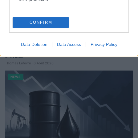
CONFIRM
Data Deletion
Data Access
Privacy Policy
Bourses européennes : l’impact des négociations sur le détroit
d’Ormuz
Thomas Lefevre · 6 Août 2026
NEWS