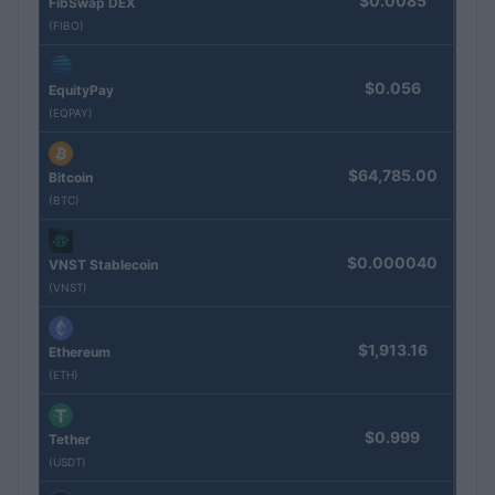
$0.0085
FibSwap DEX
(FIBO)
$0.056
EquityPay
(EQPAY)
$64,785.00
Bitcoin
(BTC)
$0.000040
VNST Stablecoin
(VNST)
$1,913.16
Ethereum
(ETH)
$0.999
Tether
(USDT)