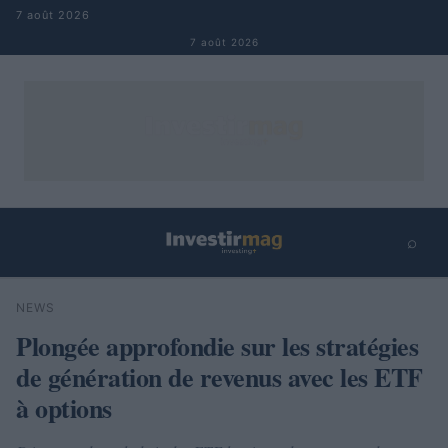
Aller au contenu
7 août 2026
7 août 2026
⌕
×
⌕
NEWS
Rechercher
Plongée approfondie sur les stratégies
de génération de revenus avec les ETF
à options