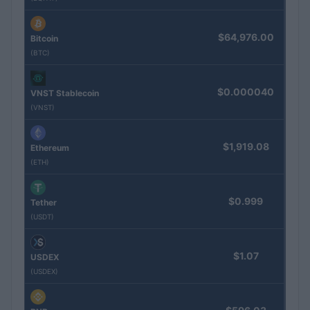
$64,976.00
Bitcoin
(BTC)
$0.000040
VNST Stablecoin
(VNST)
$1,919.08
Ethereum
(ETH)
$0.999
Tether
(USDT)
$1.07
USDEX
(USDEX)