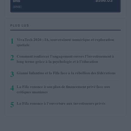
$596.03
BNB
(BNB)
PLUS LUS
1
VivaTech 2026 : IA, souveraineté numérique et exploration
spatiale
2
Comment renforcer l’engagement envers l’investissement à
long terme grâce à la psychologie et à l’éducation
3
Gianni Infantino et la Fifa face à la rébellion des fédérations
4
La Fifa renonce à son plan de financement privé face aux
critiques unanimes
5
La Fifa renonce à l’ouverture aux investisseurs privés