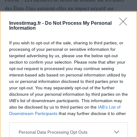
des États-Unis auraient-elles un impact négatif sur
l’économie ? Un an plus tard, il est évident que le monde a
Investirmag.fr -
Do Not Process My Personal
connu des changements notables.1
Information
If you wish to opt-out of the sale, sharing to third parties, or
processing of your personal or sensitive information for
AUTEUR
Staff
targeted advertising by us, please use the below opt-out
section to confirm your selection. Please note that after your
opt-out request is processed you may continue seeing
interest-based ads based on personal information utilized by
us or personal information disclosed to third parties prior to
your opt-out. You may separately opt-out of the further
disclosure of your personal information by third parties on the
IAB’s list of downstream participants. This information may
also be disclosed by us to third parties on the
IAB’s List of
Downstream Participants
that may further disclose it to other
third parties.
Please note that this website/app uses one or more Google
Personal Data Processing Opt Outs