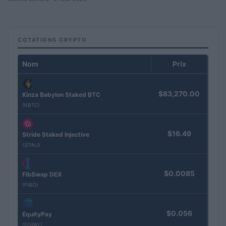
COTATIONS CRYPTO
Nom
Prix
$83,270.00
Kinza Babylon Staked BTC
(KBTC)
$16.49
Stride Staked Injective
(STINJ)
$0.0085
FibSwap DEX
(FIBO)
$0.056
EquityPay
(EQPAY)