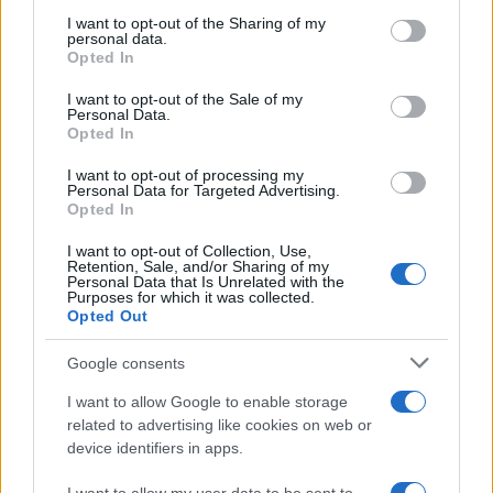
services and may gather and store information including but
not limited to your visit or usage behaviour. You may click to
I want to opt-out of the Sharing of my
personal data.
grant or deny consent to Google and its third-party tags to
Opted In
use your data for below specified purposes in below Google
consent section.
I want to opt-out of the Sale of my
Personal Data.
Opted In
I want to opt-out of processing my
Personal Data for Targeted Advertising.
Opted In
I want to opt-out of Collection, Use,
Retention, Sale, and/or Sharing of my
Continuez la lecture
Personal Data that Is Unrelated with the
Purposes for which it was collected.
Opted Out
NEWS
Google consents
I want to allow Google to enable storage
related to advertising like cookies on web or
device identifiers in apps.