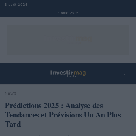
Aller au contenu
8 août 2026
8 août 2026
⌕
×
⌕
NEWS
Rechercher
Prédictions 2025 : Analyse des
Tendances et Prévisions Un An Plus
Tard