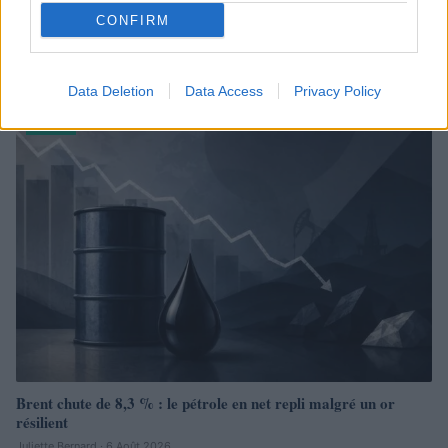
CONFIRM
Brent chute de 8,3% : les matières premières corrigent en août
2026
Juliette Bernard · 7 Août 2026
Data Deletion
Data Access
Privacy Policy
NEWS
Brent chute de 8,3 % : le pétrole en net repli malgré un or
résilient
Juliette Bernard · 6 Août 2026