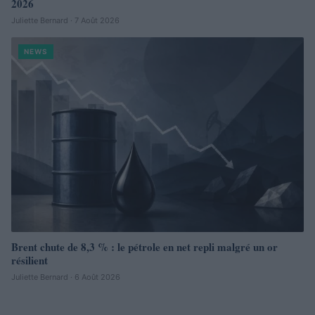
2026
Juliette Bernard · 7 Août 2026
NEWS
Brent chute de 8,3 % : le pétrole en net repli malgré un or
résilient
Juliette Bernard · 6 Août 2026