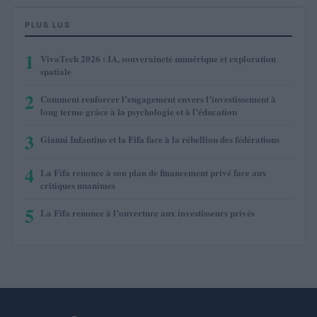
PLUS LUS
1
VivaTech 2026 : IA, souveraineté numérique et exploration
spatiale
2
Comment renforcer l’engagement envers l’investissement à
long terme grâce à la psychologie et à l’éducation
3
Gianni Infantino et la Fifa face à la rébellion des fédérations
4
La Fifa renonce à son plan de financement privé face aux
critiques unanimes
5
La Fifa renonce à l’ouverture aux investisseurs privés