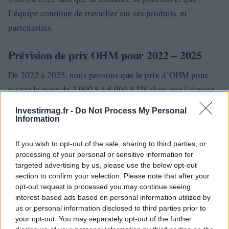
l’équipe continue de travailler sur ses produits. et
partenariats.
Prévision de prix OHM pour 2022 – 2025
De 2022 à 2025, nous pensons que le prix d’OHM pour
visiter la zone de 3 000 $ à 8 000 $ US alors que l’équipe
continue de développer ses produits et que ces produits
Investirmag.fr -
Do Not Process My Personal
sont adoptés par le public cible. Cette prévision du prix de
Information
l’OHM est basée sur plusieurs ensembles de données et
If you wish to opt-out of the sale, sharing to third parties, or
une modélisation prédictive qui suppose que la tendance
processing of your personal or sensitive information for
actuelle à long terme conduisant le prix de l’OHM se
targeted advertising by us, please use the below opt-out
poursuit dans une direction à la hausse sans recul majeur.
section to confirm your selection. Please note that after your
opt-out request is processed you may continue seeing
L’analyse fondamentale d’Olympus est cruciale pour
interest-based ads based on personal information utilized by
us or personal information disclosed to third parties prior to
prédire le prix du jeton OHM à long terme. Les tendances
your opt-out. You may separately opt-out of the further
à long terme déterminées par l’analyse technique à partir