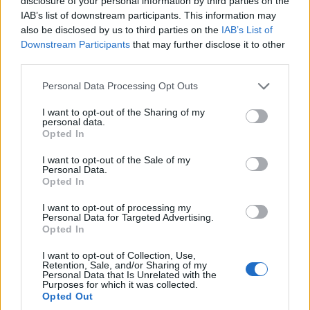
disclosure of your personal information by third parties on the
d’années de données de prix historiques aideront à prédire
IAB’s list of downstream participants. This information may
also be disclosed by us to third parties on the
IAB’s List of
les années à venir, mais l’analyse fondamentale est
Downstream Participants
that may further disclose it to other
essentielle. Vous devrez suivre les newsletters, les médias
third parties.
sociaux, les événements à venir, le sentiment général des
Please note that this website/app uses one or more Google
Personal Data Processing Opt Outs
investisseurs et les conditions du marché au fur et à
services and may gather and store information including but
mesure qu’elles changent au fil du temps pour déterminer
not limited to your visit or usage behaviour. You may click to
I want to opt-out of the Sharing of my
personal data.
grant or deny consent to Google and its third-party tags to
quand acheter ou vendre au bon moment. La création
Opted In
use your data for below specified purposes in below Google
d’une prévision de prix Olympus à partir de données
consent section.
I want to opt-out of the Sale of my
Personal Data.
rassemblées est une étape globale utile pour déterminer si
Opted In
un investissement à long terme devrait être rentable.
I want to opt-out of processing my
Personal Data for Targeted Advertising.
En utilisant les données de prix antérieures, la
Opted In
modélisation prédictive et le sentiment des investisseurs
I want to opt-out of Collection, Use,
extraits de diverses sources en ligne, une prévision de prix
Retention, Sale, and/or Sharing of my
Personal Data that Is Unrelated with the
Olympus (OHM) d’environ 3 000 $ à 8 000 $ US est ce
Purposes for which it was collected.
Opted Out
que nos données montrent qu’elle pourrait être possible en