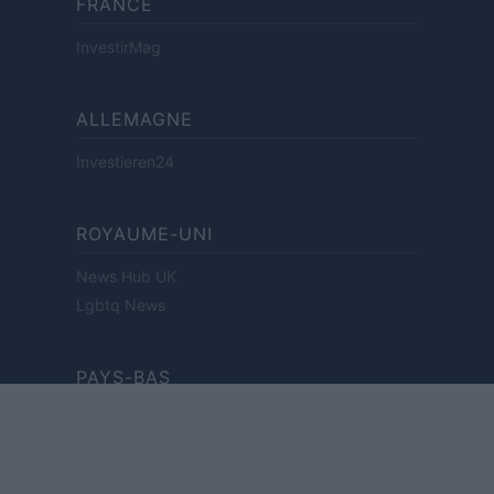
FRANCE
InvestirMag
ALLEMAGNE
Investieren24
ROYAUME-UNI
News Hub UK
Lgbtq News
PAYS-BAS
Investeren 24
NL Newz