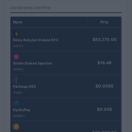
COTATIONS CRYPTO
Nom
Prix
$83,270.00
Kinza Babylon Staked BTC
(KBTC)
$16.49
Stride Staked Injective
(STINJ)
$0.0085
FibSwap DEX
(FIBO)
$0.056
EquityPay
(EQPAY)