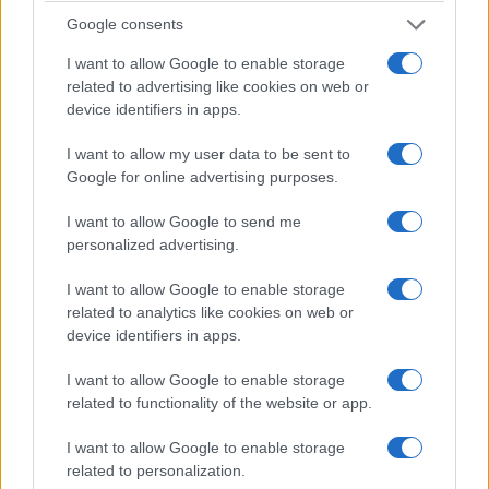
2022-2025 compte tenu des principes fondamentaux
Google consents
d’Olympus et des données de prix antérieures. du jeton
I want to allow Google to enable storage
OHM.
related to advertising like cookies on web or
device identifiers in apps.
Olympus (OHM) est-il un bon investissement
I want to allow my user data to be sent to
?
Google for online advertising purposes.
Lorsque vous décidez si Olympus (OHM) est un bon
I want to allow Google to send me
investissement pour vous, il est crucial de prendre en
personalized advertising.
compte le risque et la récompense. Nous pouvons prédire
I want to allow Google to enable storage
le prix de l’OHM à la fois à court et à long terme, mais les
related to analytics like cookies on web or
attentes doivent être raisonnables pour chacun. À long
device identifiers in apps.
terme, nous pensons que l’OHM appréciera en fonction
I want to allow Google to enable storage
des principes fondamentaux du projet Olympus et des
related to functionality of the website or app.
progrès réalisés par l’équipe vers les objectifs et les jalons
I want to allow Google to enable storage
de sa feuille de route.
related to personalization.