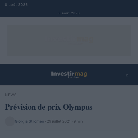
Aller au contenu
8 août 2026
8 août 2026
⌕
×
⌕
NEWS
Rechercher
Prévision de prix Olympus
Giorgia Stromeo
·
29 juillet 2021
· 9 min