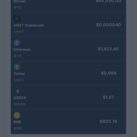
$65,050.00
Bitcoin
(BTC)
$0.000040
VNST Stablecoin
(VNST)
$1,922.40
Ethereum
(ETH)
$0.999
Tether
(USDT)
$1.07
USDEX
(USDEX)
$605.76
BNB
(BNB)