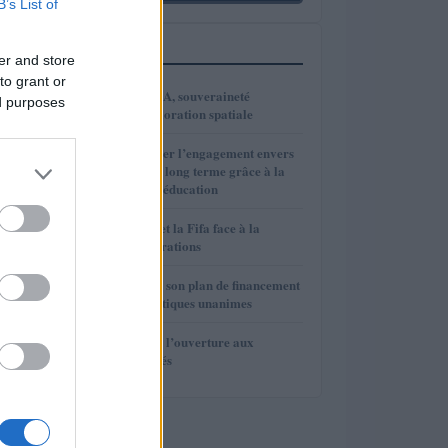
B’s List of
PLUS LUS
er and store
to grant or
1
VivaTech 2026 : IA, souveraineté
ed purposes
numérique et exploration spatiale
2
Comment renforcer l’engagement envers
l’investissement à long terme grâce à la
psychologie et à l’éducation
3
Gianni Infantino et la Fifa face à la
rébellion des fédérations
4
La Fifa renonce à son plan de financement
privé face aux critiques unanimes
5
La Fifa renonce à l’ouverture aux
investisseurs privés