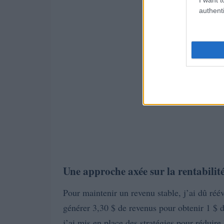
authenti
Une approche axée sur la rentabilit
Pour maintenir un revenu stable, j’ai dû réév
générer 3,30 $ de revenus pour obtenir 1 $ 
j’ai mis en place des stratégies pour réduire