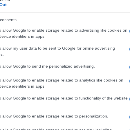
Out
tion des frais
consents
naient de procédures, le reste étant constitué de
o allow Google to enable storage related to advertising like cookies on
uil de rentabilité, où mes collections mensuelles
evice identifiers in apps.
mon salaire. À partir de ce moment, j’ai commencé à
o allow my user data to be sent to Google for online advertising
ntant l’excédent de mes collections.
s.
to allow Google to send me personalized advertising.
e augmentation de mes revenus W-2 de 37 % la première
 les années suivantes. Mon revenu annuel moyen
o allow Google to enable storage related to analytics like cookies on
ndant, il est essentiel de noter que les remboursements
evice identifiers in apps.
é d’environ 11 % durant cette période, tandis que les
o allow Google to enable storage related to functionality of the website
enté.
o allow Google to enable storage related to personalization.
o allow Google to enable storage related to security, including