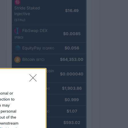
Stride Staked
$16.49
Injective
(STINJ)
FibSwap DEX
$0.0085
(FIBO)
EquityPay
$0.056
(EQPAY)
Bitcoin
$64,353.00
(BTC)
VNST Stablecoin
$0.000040
(VNST)
Ethereum
$1,903.86
(ETH)
sonal or
ection to
Tether
$0.999
(USDT)
ou may
USDEX
$1.07
 personal
(USDEX)
out of the
BNB
$593.02
 downstream
(BNB)