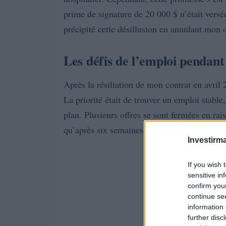
prime de signature de 20 000 $ n’était ver
précipité cette désillusion en annulant mon
Les défis de l’emploi pendan
Après la résiliation de mon contrat en avril 
La priorité était de trouver un emploi stabl
plan. Plusieurs offres se sont fermées en rai
qu’après six semaines d’entretiens que j’ai
Investirma
If you wish 
sensitive in
confirm you
continue se
information 
further disc