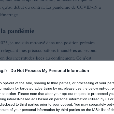
sée qu’au début du contrat. La pandémie de COVID-19 a
 démarrage.
t la pandémie
2025, je me suis retrouvé dans une position précaire.
e, reléguant mes préoccupations financières au second
son des incertitudes liées au confinement. Ce n’est
g.fr -
Do Not Process My Personal Information
to opt-out of the sale, sharing to third parties, or processing of your per
formation for targeted advertising by us, please use the below opt-out s
r selection. Please note that after your opt-out request is processed y
eing interest-based ads based on personal information utilized by us or
disclosed to third parties prior to your opt-out. You may separately opt-
losure of your personal information by third parties on the IAB’s list of