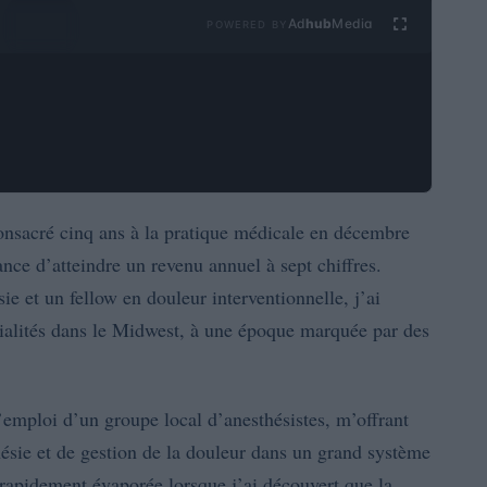
Ad
hub
Media
POWERED BY
 consacré cinq ans à la pratique médicale en décembre
ance d’atteindre un revenu annuel à sept chiffres.
e et un fellow en douleur interventionnelle, j’ai
ialités dans le Midwest, à une époque marquée par des
emploi d’un groupe local d’anesthésistes, m’offrant
ésie et de gestion de la douleur dans un grand système
 rapidement évaporée lorsque j’ai découvert que la