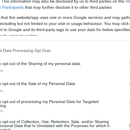
. This information may also be disclosed by us to third parties on the
IA
Participants
that may further disclose it to other third parties.
 that this website/app uses one or more Google services and may gath
including but not limited to your visit or usage behaviour. You may click 
 to Google and its third-party tags to use your data for below specifi
ogle consent section.
l Data Processing Opt Outs
o opt-out of the Sharing of my personal data.
In
re 2025, mes journées étaient chargées, comptant
o opt-out of the Sale of my Personal Data.
ré un salaire de base conséquent, j’hésitais à prendre
In
romette ma sécurité d’emploi et ma capacité à
to opt-out of processing my Personal Data for Targeted
ing.
de référence était constitué d’environ 55 médecins
In
provenant des départements de neurochirurgie et
o opt-out of Collection, Use, Retention, Sale, and/or Sharing
ersonal Data that Is Unrelated with the Purposes for which it
lected.