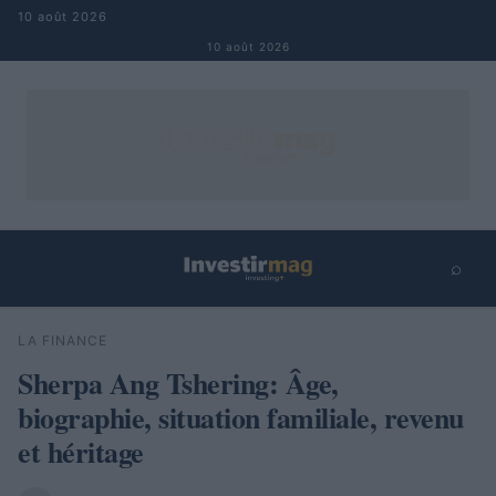
Aller au contenu
10 août 2026
10 août 2026
⌕
×
⌕
LA FINANCE
Rechercher
Sherpa Ang Tshering: Âge,
biographie, situation familiale, revenu
et héritage