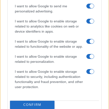
I want to allow Google to send me
personalized advertising.
Exploration des modèles de médecine de conciergerie et de
soins primaires directs
I want to allow Google to enable storage
Thomas Lefevre · 9 Août 2026
related to analytics like cookies on web or
device identifiers in apps.
LA FINANCE
I want to allow Google to enable storage
related to functionality of the website or app.
I want to allow Google to enable storage
related to personalization.
I want to allow Google to enable storage
related to security, including authentication
functionality and fraud prevention, and other
user protection.
Débroussaillage forestier : pourquoi une taxe collective
CONFIRM
pourrait changer la donne