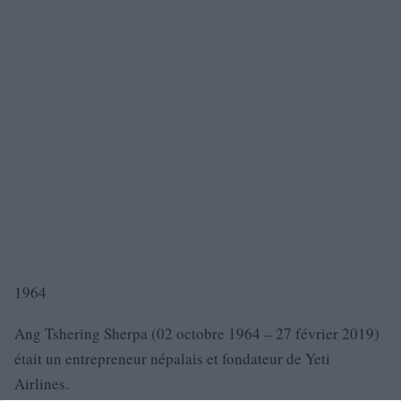
1964
Ang Tshering Sherpa (02 octobre 1964 – 27 février 2019)
était un entrepreneur népalais et fondateur de Yeti
Airlines.