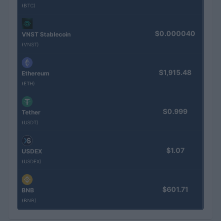
(BTC)
$0.000040
VNST Stablecoin
(VNST)
$1,915.48
Ethereum
(ETH)
$0.999
Tether
(USDT)
$1.07
USDEX
(USDEX)
$601.71
BNB
(BNB)