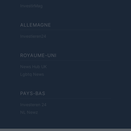
InvestirMag
ALLEMAGNE
Investieren24
ROYAUME-UNI
News Hub UK
Lgbtq News
PAYS-BAS
Investeren 24
NL Newz