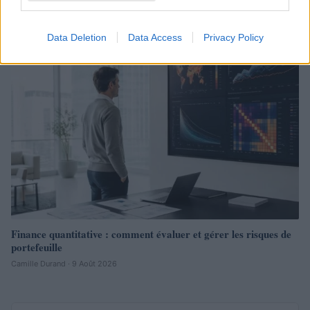
Camille Durand · 9 Août 2026
Data Deletion
Data Access
Privacy Policy
LA FINANCE
Finance quantitative : comment évaluer et gérer les risques de
portefeuille
Camille Durand · 9 Août 2026