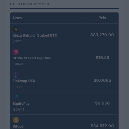
COTATIONS CRYPTO
Nom
Prix
$83,270.00
Kinza Babylon Staked BTC
(KBTC)
$16.49
Stride Staked Injective
(STINJ)
$0.0085
FibSwap DEX
(FIBO)
$0.056
EquityPay
(EQPAY)
$64,972.00
Bitcoin