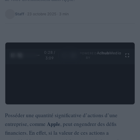
Staff
·
23 octobre 2025
· 3 min
0:29 /
Ad
hub
Media
POWERED
1
/
4
3:09
BY
Posséder une quantité significative d’actions d’une
Apple
entreprise, comme
, peut engendrer des défis
financiers. En effet, si la valeur de ces actions a