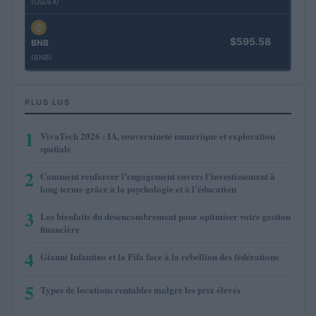
(USDEX)
$595.58
BNB
(BNB)
PLUS LUS
1
VivaTech 2026 : IA, souveraineté numérique et exploration
spatiale
2
Comment renforcer l’engagement envers l’investissement à
long terme grâce à la psychologie et à l’éducation
3
Les bienfaits du désencombrement pour optimiser votre gestion
financière
4
Gianni Infantino et la Fifa face à la rébellion des fédérations
5
Types de locations rentables malgré les prix élevés