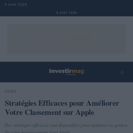
Aller au contenu
6 août 2026
6 août 2026
⌕
×
⌕
NEWS
Rechercher
Stratégies Efficaces pour Améliorer
Votre Classement sur Apple
Des stratégies efficaces sont disponibles pour optimiser la gestion
de votre investissement dans Apple.