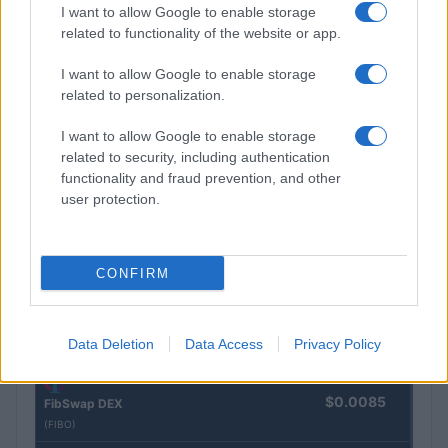
I want to allow Google to enable storage
La Fifa renonce à l’ouverture aux investisseurs privés
related to functionality of the website or app.
Thomas Lefevre · 1 Août 2026
I want to allow Google to enable storage
related to personalization.
I want to allow Google to enable storage
COTATIONS CRYPTO
related to security, including authentication
functionality and fraud prevention, and other
Nom
Prix
user protection.
$83,270.00
Kinza Babylon Staked BTC
(KBTC)
CONFIRM
$16.49
Stride Staked Injective
Data Deletion
Data Access
Privacy Policy
(STINJ)
$0.0085
FibSwap DEX
(FIBO)