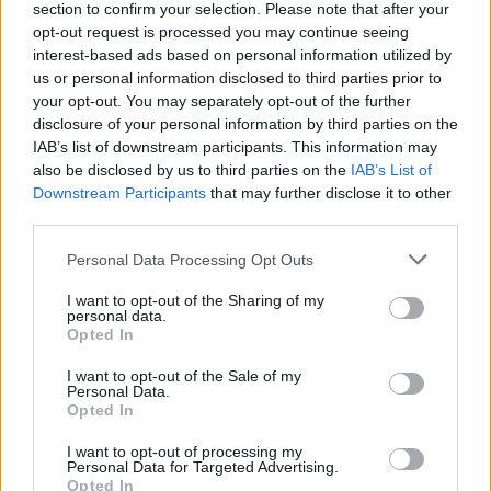
section to confirm your selection. Please note that after your
opt-out request is processed you may continue seeing
interest-based ads based on personal information utilized by
us or personal information disclosed to third parties prior to
your opt-out. You may separately opt-out of the further
disclosure of your personal information by third parties on the
IAB’s list of downstream participants. This information may
also be disclosed by us to third parties on the
IAB’s List of
Downstream Participants
that may further disclose it to other
third parties.
Brent chute de 8,46% : les matières premières corrigent
Please note that this website/app uses one or more Google
Personal Data Processing Opt Outs
Juliette Bernard · 4 Août 2026
services and may gather and store information including but
not limited to your visit or usage behaviour. You may click to
I want to opt-out of the Sharing of my
NEWS
personal data.
grant or deny consent to Google and its third-party tags to
Opted In
use your data for below specified purposes in below Google
consent section.
I want to opt-out of the Sale of my
Personal Data.
Opted In
I want to opt-out of processing my
Personal Data for Targeted Advertising.
Opted In