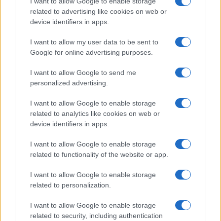
I want to allow Google to enable storage
$16.49
Stride Staked Injective
related to advertising like cookies on web or
(STINJ)
device identifiers in apps.
I want to allow my user data to be sent to
$0.0085
FibSwap DEX
Google for online advertising purposes.
(FIBO)
I want to allow Google to send me
personalized advertising.
$0.056
EquityPay
(EQPAY)
I want to allow Google to enable storage
related to analytics like cookies on web or
device identifiers in apps.
$64,982.00
Bitcoin
(BTC)
I want to allow Google to enable storage
related to functionality of the website or app.
$0.000040
VNST Stablecoin
I want to allow Google to enable storage
(VNST)
related to personalization.
$1,919.84
Ethereum
I want to allow Google to enable storage
(ETH)
related to security, including authentication