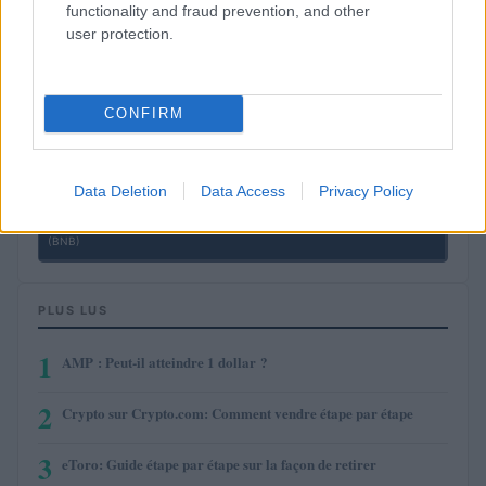
functionality and fraud prevention, and other
user protection.
$0.999
Tether
(USDT)
CONFIRM
$1.07
USDEX
(USDEX)
Data Deletion
Data Access
Privacy Policy
$603.22
BNB
(BNB)
PLUS LUS
1
AMP : Peut-il atteindre 1 dollar ?
2
Crypto sur Crypto.com: Comment vendre étape par étape
3
eToro: Guide étape par étape sur la façon de retirer