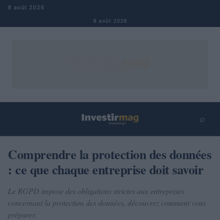
Aller au contenu
8 août 2026
8 août 2026
⌕
×
⌕
Comprendre la protection des données
Rechercher
: ce que chaque entreprise doit savoir
Le RGPD impose des obligations strictes aux entreprises
concernant la protection des données, découvrez comment vous
préparer.