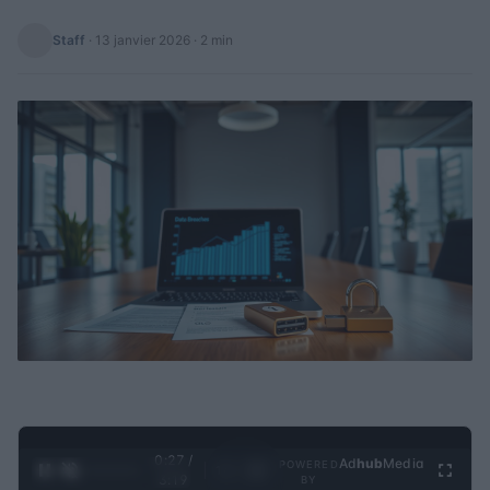
Staff
·
13 janvier 2026
· 2 min
0:28 /
Ad
hub
Media
POWERED
1
/
4
3:19
BY