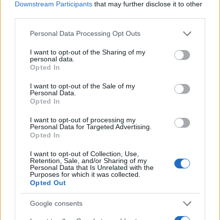
Downstream Participants
that may further disclose it to other
third parties.
Please note that this website/app uses one or more Google
Personal Data Processing Opt Outs
services and may gather and store information including but
not limited to your visit or usage behaviour. You may click to
I want to opt-out of the Sharing of my
personal data.
grant or deny consent to Google and its third-party tags to
Opted In
use your data for below specified purposes in below Google
Comment déterminer le niveau de risque d’investissement
consent section.
adapté à vos objectifs financiers
I want to opt-out of the Sale of my
Personal Data.
Thomas Lefevre · 8 Août 2026
Opted In
I want to opt-out of processing my
Personal Data for Targeted Advertising.
Opted In
COTATIONS CRYPTO
I want to opt-out of Collection, Use,
Nom
Prix
Retention, Sale, and/or Sharing of my
Personal Data that Is Unrelated with the
Purposes for which it was collected.
Opted Out
$83,270.00
Kinza Babylon Staked BTC
(KBTC)
Google consents