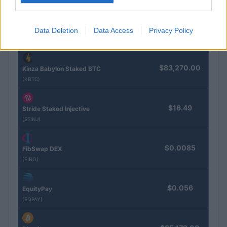
COTATIONS CRYPTO
Data Deletion
Data Access
Privacy Policy
Nom
Prix
$83,270.00
Kinza Babylon Staked BTC
(KBTC)
$16.49
Stride Staked Injective
(STINJ)
$0.0085
FibSwap DEX
(FIBO)
$0.056
EquityPay
(EQPAY)