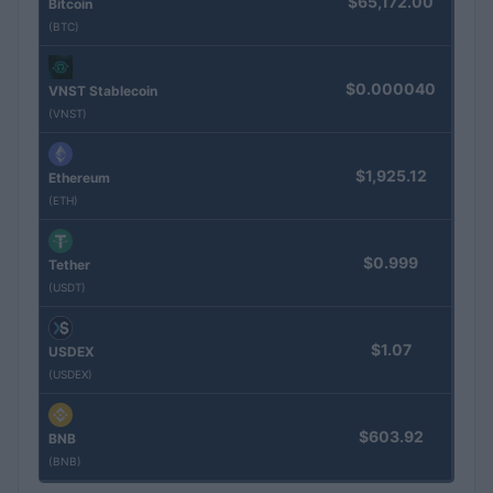
$65,172.00
Bitcoin
(BTC)
$0.000040
VNST Stablecoin
(VNST)
$1,925.12
Ethereum
(ETH)
$0.999
Tether
(USDT)
$1.07
USDEX
(USDEX)
$603.92
BNB
(BNB)