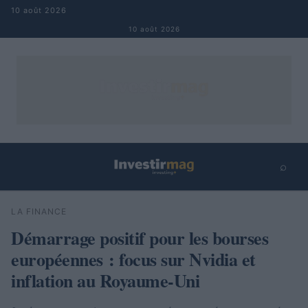
Aller au contenu
10 août 2026
10 août 2026
⌕
×
⌕
LA FINANCE
Rechercher
Démarrage positif pour les bourses
européennes : focus sur Nvidia et
inflation au Royaume-Uni