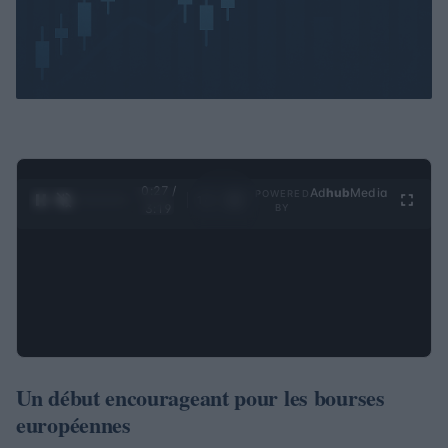
0:28 /
Ad
hub
Media
POWERED
1
/
4
3:19
BY
Un début encourageant pour les bourses
européennes