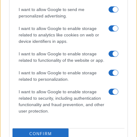
pourrait changer la donne
Camille Durand · 9 Août 2026
I want to allow Google to send me
personalized advertising.
LA FINANCE
I want to allow Google to enable storage
related to analytics like cookies on web or
device identifiers in apps.
I want to allow Google to enable storage
related to functionality of the website or app.
I want to allow Google to enable storage
related to personalization.
I want to allow Google to enable storage
related to security, including authentication
functionality and fraud prevention, and other
Finance quantitative : comment évaluer et gérer les risques de
user protection.
portefeuille
Camille Durand · 9 Août 2026
CONFIRM