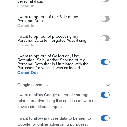
personal data.
grant or deny consent to Google and its third-party tags to
Opted In
use your data for below specified purposes in below Google
consent section.
I want to opt-out of the Sale of my
Exploration des modèles de médecine de conciergerie et de
Personal Data.
soins primaires directs
Opted In
Thomas Lefevre · 9 Août 2026
I want to opt-out of processing my
Personal Data for Targeted Advertising.
LA FINANCE
Opted In
I want to opt-out of Collection, Use,
Retention, Sale, and/or Sharing of my
Personal Data that Is Unrelated with the
Purposes for which it was collected.
Opted Out
Google consents
I want to allow Google to enable storage
related to advertising like cookies on web or
device identifiers in apps.
I want to allow my user data to be sent to
Débroussaillage forestier : pourquoi une taxe collective
Google for online advertising purposes.