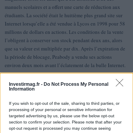
manuels scolaires et a offert une carte de réduction aux
étudiants. La société était le huitième plus grand site sur
Internet lorsqu’elle a été vendue à Lycos en 1998 pour 58
millions de dollars en actions. Les conditions de la vente
l’obligent à conserver son stock pendant deux ans, alors
que sa valeur est multipliée par dix. Après l’expiration de
la période de blocage, Peabody a vendu ses actions
environ deux mois avant l’éclatement de la bulle Internet.
1971
Investirmag.fr -
Do Not Process My Personal
Information
Bo Peabody (né en 1971) est un entrepreneur, un capital-
risqueur et un dirigeant d’Internet qui a co-fondé
If you wish to opt-out of the sale, sharing to third parties, or
Tripod.com, l’un des premiers dot-com, en 1992. Il est
processing of your personal or sensitive information for
targeted advertising by us, please use the below opt-out
actuellement le co-fondateur et président exécutif de
section to confirm your selection. Please note that after your
Seated, une entreprise de tarification dynamique plate-
opt-out request is processed you may continue seeing