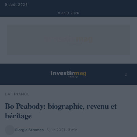
Aller au contenu
9 août 2026
9 août 2026
⌕
×
⌕
LA FINANCE
Rechercher
Bo Peabody: biographie, revenu et
héritage
Giorgia Stromeo
·
5 juin 2021
· 3 min