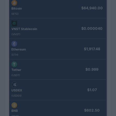
$64,940.00
Bitcoin
(BTC)
$0.000040
VNST Stablecoin
(VNST)
$1,917.48
Ethereum
(ETH)
$0.999
Tether
(USDT)
$1.07
USDEX
(USDEX)
$602.50
BNB