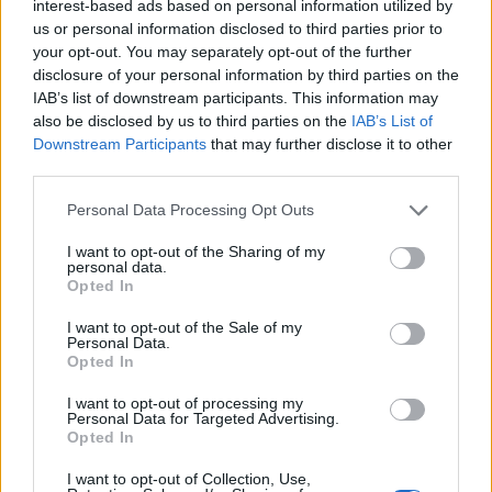
forme pour les restaurants. Il est également partenaire de
interest-based ads based on personal information utilized by
us or personal information disclosed to third parties prior to
capital-risque et entrepreneur en résidence chez Greycroft
your opt-out. You may separately opt-out of the further
Partners.
disclosure of your personal information by third parties on the
IAB’s list of downstream participants. This information may
also be disclosed by us to third parties on the
IAB’s List of
Downstream Participants
that may further disclose it to other
AUTEUR
third parties.
Giorgia Stromeo
Please note that this website/app uses one or more Google
Personal Data Processing Opt Outs
services and may gather and store information including but
not limited to your visit or usage behaviour. You may click to
I want to opt-out of the Sharing of my
personal data.
grant or deny consent to Google and its third-party tags to
Opted In
use your data for below specified purposes in below Google
consent section.
I want to opt-out of the Sale of my
Personal Data.
Opted In
I want to opt-out of processing my
Personal Data for Targeted Advertising.
Opted In
I want to opt-out of Collection, Use,