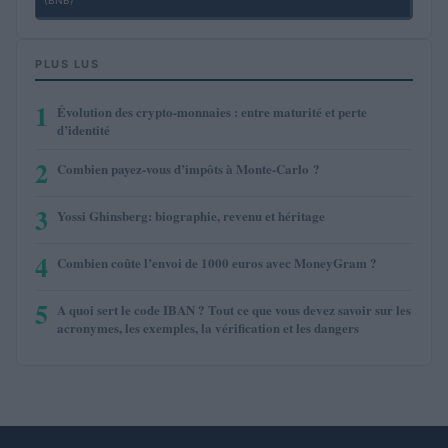
(BNB)
PLUS LUS
1
Évolution des crypto-monnaies : entre maturité et perte
d’identité
2
Combien payez-vous d’impôts à Monte-Carlo ?
3
Yossi Ghinsberg: biographie, revenu et héritage
4
Combien coûte l’envoi de 1000 euros avec MoneyGram ?
5
A quoi sert le code IBAN ? Tout ce que vous devez savoir sur les
acronymes, les exemples, la vérification et les dangers