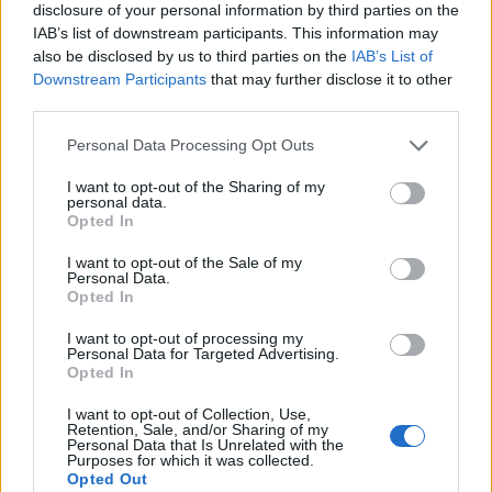
disclosure of your personal information by third parties on the
IAB’s list of downstream participants. This information may
also be disclosed by us to third parties on the
IAB’s List of
Downstream Participants
that may further disclose it to other
third parties.
Continuez la lecture
Please note that this website/app uses one or more Google
Personal Data Processing Opt Outs
services and may gather and store information including but
not limited to your visit or usage behaviour. You may click to
I want to opt-out of the Sharing of my
LA FINANCE
personal data.
grant or deny consent to Google and its third-party tags to
Opted In
use your data for below specified purposes in below Google
consent section.
I want to opt-out of the Sale of my
Personal Data.
Opted In
I want to opt-out of processing my
Personal Data for Targeted Advertising.
Opted In
I want to opt-out of Collection, Use,
Retention, Sale, and/or Sharing of my
Personal Data that Is Unrelated with the
Purposes for which it was collected.
Opted Out
Alice Lhabouz : parcours d’une entrepreneuse dans la finance