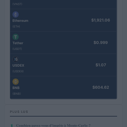
(VNST)
$1,921.06
Ethereum
(ETH)
$0.999
Tether
(USDT)
$1.07
USDEX
(USDEX)
$604.62
BNB
(BNB)
PLUS LUS
1
Combien payez-vous d’impôts à Monte-Carlo ?