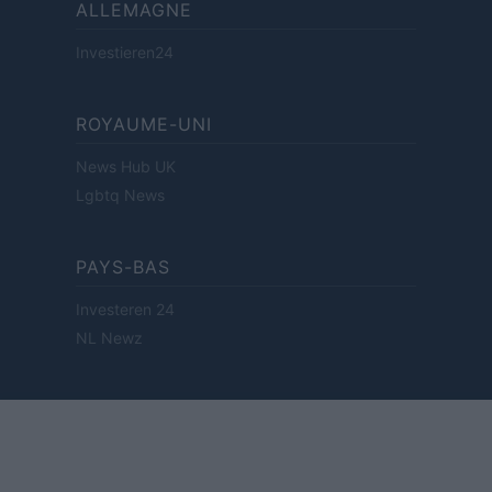
ALLEMAGNE
Investieren24
ROYAUME-UNI
News Hub UK
Lgbtq News
PAYS-BAS
Investeren 24
NL Newz