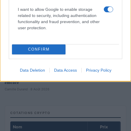
I want to allow Google to enable storage
related to security, including authentication
functionality and fraud prevention, and other
user protection.
CONFIRM
Data Deletion
Data Access
Privacy Policy
Optimiser la gestion des risques avec un cadre structuré et
efficace
Camille Durand · 8 Août 2026
COTATIONS CRYPTO
Nom
Prix