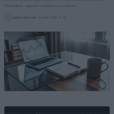
chandeliers, supports, résistances et volumes.
Juliette Bernard
·
5 juillet 2026
· 3 min