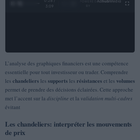
0:29 /
Ad
hub
Media
POWERED
1
/
4
3:09
BY
L’analyse des graphiques financiers est une compétence
essentielle pour tout investisseur ou trader. Comprendre
chandeliers
supports
résistances
volumes
les
les
les
et les
permet de prendre des décisions éclairées. Cette approche
met l’accent sur la
discipline
et la
validation multi-cadres
évitant
Les chandeliers: interpréter les mouvements
de prix