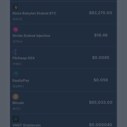
$83,270.00
Kinza Babylon Staked BTC
(KBTC)
$16.49
Stride Staked Injective
(STINJ)
$0.0085
FibSwap DEX
(FIBO)
$0.056
EquityPay
(EQPAY)
$65,033.00
Bitcoin
(BTC)
$0.000040
VNST Stablecoin