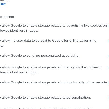
Out
consents
o allow Google to enable storage related to advertising like cookies on
NEWS
evice identifiers in apps.
o allow my user data to be sent to Google for online advertising
s.
to allow Google to send me personalized advertising.
o allow Google to enable storage related to analytics like cookies on
evice identifiers in apps.
o allow Google to enable storage related to functionality of the website
Brent chute de 8,3% : les matières
du
premières corrigent en août 2026
Brent à 88,9$ (-8,3%) : le pétrole et l'or corrigent en août
o allow Google to enable storage related to personalization.
2026, selon l'U.S. Energy Information Administration
o allow Google to enable storage related to security, including