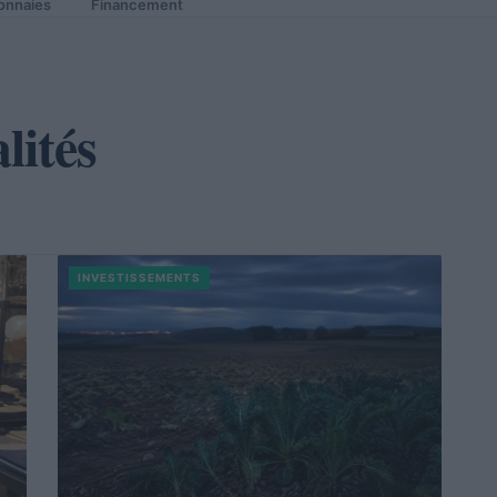
onnaies
Financement
lités
INVESTISSEMENTS