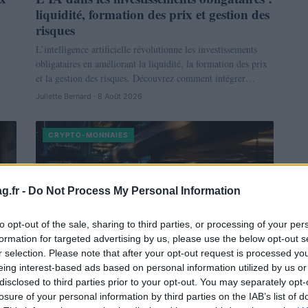
liquidité, formation des prix et gestion des
risques
L’intelligence artificielle révolutionne les investissements
obligataires en améliorant la liquidité, la formation des prix
et la gestion des risques. Découvrez comment intégrer…
Juliette Bernard · 8 Août 2026
CRYPTO-MONNAIES
g.fr -
Do Not Process My Personal Information
to opt-out of the sale, sharing to third parties, or processing of your per
formation for targeted advertising by us, please use the below opt-out s
r selection. Please note that after your opt-out request is processed y
eing interest-based ads based on personal information utilized by us or
disclosed to third parties prior to your opt-out. You may separately opt-
Retour des capitaux institutionnels :
losure of your personal information by third parties on the IAB’s list of