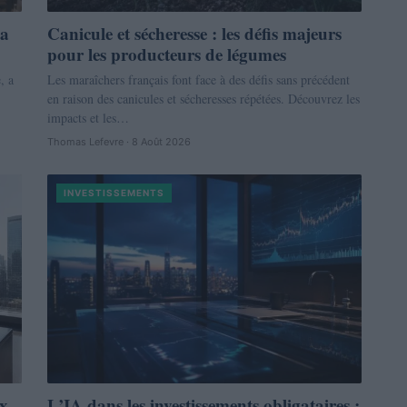
 a
Canicule et sécheresse : les défis majeurs
pour les producteurs de légumes
, a
Les maraîchers français font face à des défis sans précédent
en raison des canicules et sécheresses répétées. Découvrez les
impacts et les…
Thomas Lefevre · 8 Août 2026
INVESTISSEMENTS
ux
L’IA dans les investissements obligataires :