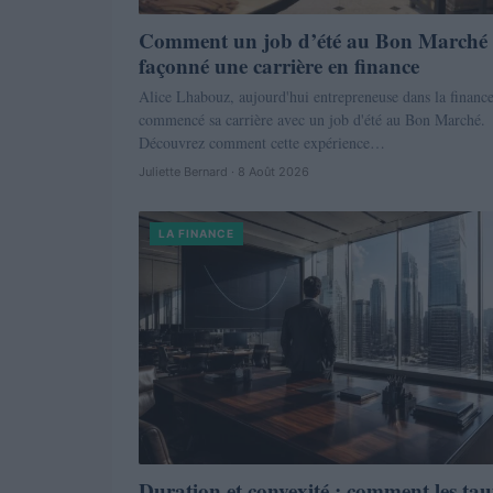
Comment un job d’été au Bon Marché
façonné une carrière en finance
Alice Lhabouz, aujourd'hui entrepreneuse dans la finance
commencé sa carrière avec un job d'été au Bon Marché.
Découvrez comment cette expérience…
Juliette Bernard · 8 Août 2026
LA FINANCE
Duration et convexité : comment les ta