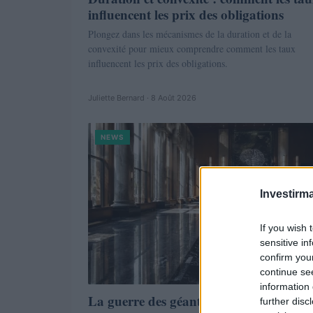
influencent les prix des obligations
Plongez dans les mécanismes de la duration et de la
convexité pour mieux comprendre comment les taux
influencent les prix des obligations.
Juliette Bernard · 8 Août 2026
NEWS
Investirma
If you wish 
sensitive in
confirm you
continue se
information 
La guerre des géants de la tech : Apple
further disc