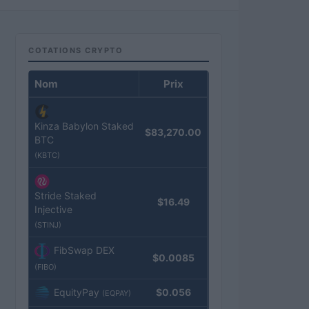
COTATIONS CRYPTO
Nom
Prix
Kinza Babylon Staked
$83,270.00
BTC
(KBTC)
Stride Staked
$16.49
Injective
(STINJ)
FibSwap DEX
$0.0085
(FIBO)
EquityPay
$0.056
(EQPAY)