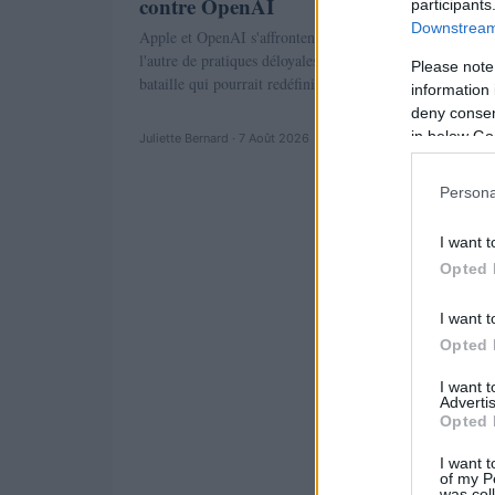
contre OpenAI
participants
Downstream 
Apple et OpenAI s'affrontent en justice, accusant chacun
l'autre de pratiques déloyales. Découvrez les enjeux de ce
Please note
bataille qui pourrait redéfinir l'industrie…
information 
deny consent
in below Go
Juliette Bernard · 7 Août 2026
Persona
I want t
Opted 
I want t
Opted 
I want 
Advertis
Opted 
I want t
of my P
was col