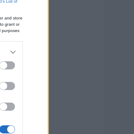
B’s List of
er and store
to grant or
ed purposes