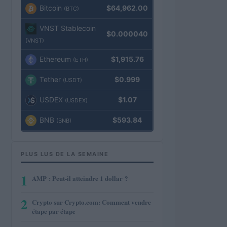
Bitcoin
$64,962.00
(BTC)
VNST Stablecoin
$0.000040
(VNST)
Ethereum
$1,915.76
(ETH)
Tether
$0.999
(USDT)
USDEX
$1.07
(USDEX)
BNB
$593.84
(BNB)
PLUS LUS DE LA SEMAINE
1
AMP : Peut-il atteindre 1 dollar ?
2
Crypto sur Crypto.com: Comment vendre
étape par étape