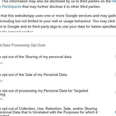
Bitcoin et Ethereum en tête des ETF
. This information may also be disclosed by us to third parties on the
IA
crypto
Participants
that may further disclose it to other third parties.
tte
Les ETF crypto retrouvent une dynamique positive avec un
 that this website/app uses one or more Google services and may gath
retour marqué des capitaux institutionnels vers Bitcoin et
including but not limited to your visit or usage behaviour. You may click 
Ethereum.
 to Google and its third-party tags to use your data for below specifi
ogle consent section.
Camille Durand · 7 Août 2026
l Data Processing Opt Outs
o opt-out of the Sharing of my personal data.
In
o opt-out of the Sale of my Personal Data.
In
to opt-out of processing my Personal Data for Targeted
ing.
In
o opt-out of Collection, Use, Retention, Sale, and/or Sharing
ersonal Data that Is Unrelated with the Purposes for which it
lected.