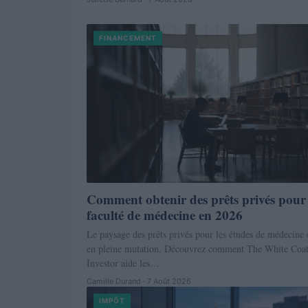
FINANCEMENT
Comment obtenir des prêts privés pour
faculté de médecine en 2026
Le paysage des prêts privés pour les études de médecine 
en pleine mutation. Découvrez comment The White Coa
Investor aide les…
Camille Durand · 7 Août 2026
IMPÔT