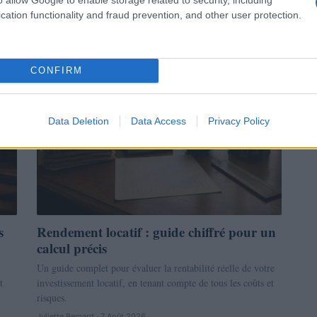
t…
cation functionality and fraud prevention, and other user protection.
Juliette Bernard · 7 Août 2026
INVESTISSEMENTS
CONFIRM
Data Deletion
Data Access
Privacy Policy
s
Rendement locatif : guide chiffré pour un
calcul précis
Un guide complet pour évaluer la rentabilité réelle de votre
t
investissement locatif, en tenant compte de tous les coûts et
risques.
Juliette Bernard · 7 Août 2026