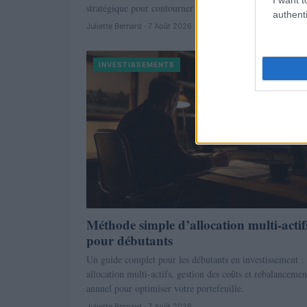
stratégique pour contourner les sanctions occidentales e
authenti
Juliette Bernard · 7 Août 2026
INVESTISSEMENTS
Méthode simple d’allocation multi-actif
pour débutants
Un guide complet pour les débutants en investissement :
allocation multi-actifs, gestion des coûts et rebalancemen
annuel pour optimiser votre portefeuille.
Juliette Bernard · 7 Août 2026