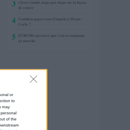
3
eToro: Guide étape par étape sur la façon
de retirer
4
Combien payez-vous d’impôts à Monte-
Carlo ?
5
EURUSD: qu’est-ce que c’est et comment
ça marche
sonal or
ection to
ou may
 personal
out of the
 downstream