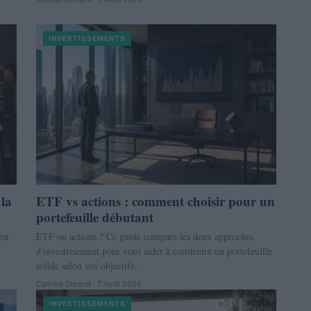
INVESTISSEMENTS
 la
ETF vs actions : comment choisir pour un
portefeuille débutant
est
ETF ou actions ? Ce guide compare les deux approches
t
d'investissement pour vous aider à construire un portefeuille
solide selon vos objectifs…
Camille Durand · 7 Août 2026
INVESTISSEMENTS